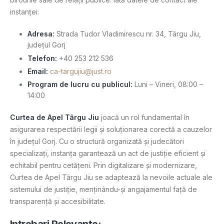
instanței:
Adresa:
Strada Tudor Vladimirescu nr. 34, Târgu Jiu,
județul Gorj
Telefon:
+40 253 212 536
Email:
ca-targujiu@just.ro
Program de lucru cu publicul:
Luni – Vineri, 08:00 –
14:00
Curtea de Apel Târgu Jiu
joacă un rol fundamental în
asigurarea respectării legii și soluționarea corectă a cauzelor
în județul Gorj. Cu o structură organizată și judecători
specializați, instanța garantează un act de justiție eficient și
echitabil pentru cetățeni. Prin digitalizare și modernizare,
Curtea de Apel Târgu Jiu se adaptează la nevoile actuale ale
sistemului de justiție, menținându-și angajamentul față de
transparență și accesibilitate.
Intrebari Relevante: