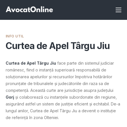
Înscrie-te ca avocat
Info
INFO UTIL
Servicii
Curtea de Apel Târgu Jiu
Despre noi
Curtea de Apel Târgu Jiu
face parte din sistemul judiciar
Programeaza consultanta
românesc, fiind o instanță superioară responsabilă de
soluționarea apelurilor și recursurilor împotriva hotărârilor
Intrebari
pronunțate de tribunalele și judecătoriile din raza sa de
competență. Această curte are jurisdicție asupra județului
Gorj
și colaborează cu instanțele subordonate din regiune,
asigurând astfel un sistem de justiție eficient și echitabil. De-a
lungul anilor, Curtea de Apel Târgu Jiu a devenit o instituție
de referință în zona Olteniei.