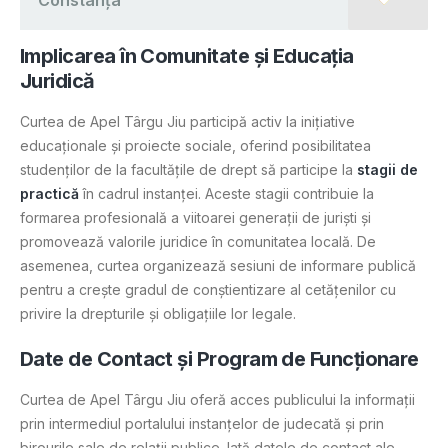
Constanța
Implicarea în Comunitate și Educația
Juridică
Curtea de Apel Târgu Jiu participă activ la inițiative
educaționale și proiecte sociale, oferind posibilitatea
studenților de la facultățile de drept să participe la
stagii de
practică
în cadrul instanței. Aceste stagii contribuie la
formarea profesională a viitoarei generații de juriști și
promovează valorile juridice în comunitatea locală. De
asemenea, curtea organizează sesiuni de informare publică
pentru a crește gradul de conștientizare al cetățenilor cu
privire la drepturile și obligațiile lor legale.
Date de Contact și Program de Funcționare
Curtea de Apel Târgu Jiu oferă acces publicului la informații
prin intermediul portalului instanțelor de judecată și prin
birourile sale de relații publice. Iată datele de contact ale