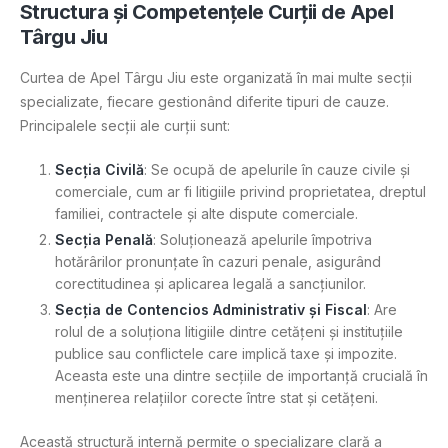
Structura și Competențele Curții de Apel
Târgu Jiu
Curtea de Apel Târgu Jiu este organizată în mai multe secții
specializate, fiecare gestionând diferite tipuri de cauze.
Principalele secții ale curții sunt:
Secția Civilă
: Se ocupă de apelurile în cauze civile și
comerciale, cum ar fi litigiile privind proprietatea, dreptul
familiei, contractele și alte dispute comerciale.
Secția Penală
: Soluționează apelurile împotriva
hotărârilor pronunțate în cazuri penale, asigurând
corectitudinea și aplicarea legală a sancțiunilor.
Secția de Contencios Administrativ și Fiscal
: Are
rolul de a soluționa litigiile dintre cetățeni și instituțiile
publice sau conflictele care implică taxe și impozite.
Aceasta este una dintre secțiile de importanță crucială în
menținerea relațiilor corecte între stat și cetățeni.
Această structură internă permite o specializare clară a