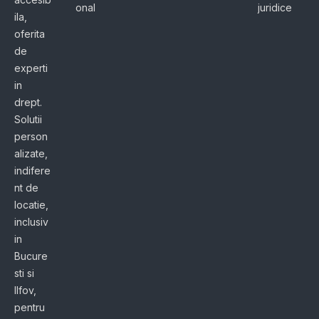
onal
juridice
ila,
oferita
de
experti
in
drept.
Solutii
person
alizate,
indifere
nt de
locatie,
inclusiv
in
Bucure
sti si
Ilfov,
pentru