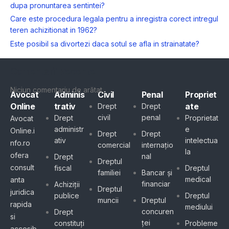
dupa pronuntarea sentintei?
Care este procedura legala pentru a inregistra corect intregul
teren achizitionat in 1962?
Este posibil sa divortezi daca sotul se afla in strainatate?
Comentarii Recente
Niciun comentariu de arătat.
Avocat
Adminis
Civil
Penal
Propriet
Online
trativ
ate
Drept
Drept
civil
penal
Drept
Proprietat
Avocat
administr
e
Online.i
Drept
Drept
ativ
intelectua
nfo.ro
comercial
internațio
la
ofera
nal
Drept
Dreptul
consult
fiscal
Dreptul
familiei
Bancar și
medical
anta
financiar
Achiziții
Dreptul
juridica
publice
Dreptul
muncii
Dreptul
rapida
mediului
concuren
Drept
si
ței
constituți
Probleme
accesib