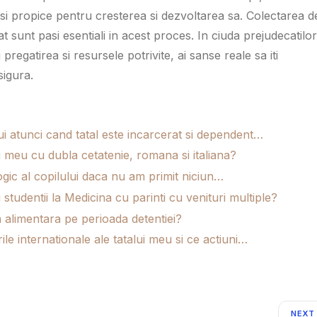
l si propice pentru cresterea si dezvoltarea sa. Colectarea d
sunt pasi esentiali in acest proces. In ciuda prejudecatilor
pregatirea si resursele potrivite, ai sanse reale sa iti
 sigura.
i atunci cand tatal este incarcerat si dependent…
i meu cu dubla cetatenie, romana si italiana?
logic al copilului daca nu am primit niciun…
tudentii la Medicina cu parinti cu venituri multiple?
a alimentara pe perioada detentiei?
le internationale ale tatalui meu si ce actiuni…
NEXT