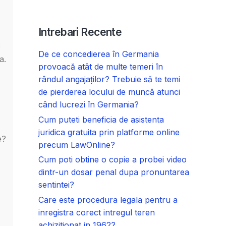
Intrebari Recente
c
De ce concedierea în Germania
a.
provoacă atât de multe temeri în
rândul angajaților? Trebuie să te temi
de pierderea locului de muncă atunci
când lucrezi în Germania?
Cum puteti beneficia de asistenta
juridica gratuita prin platforme online
e?
precum LawOnline?
Cum poti obtine o copie a probei video
dintr-un dosar penal dupa pronuntarea
sentintei?
Care este procedura legala pentru a
inregistra corect intregul teren
achizitionat in 1962?