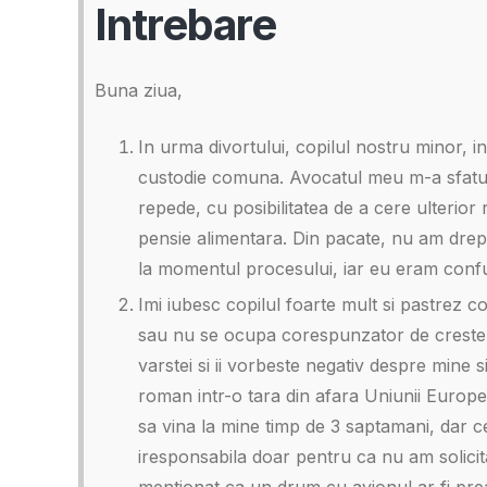
Intrebare
Buna ziua,
In urma divortului, copilul nostru minor, in 
custodie comuna. Avocatul meu m-a sfatuit 
repede, cu posibilitatea de a cere ulterior
pensie alimentara. Din pacate, nu am drept
la momentul procesului, iar eu eram confu
Imi iubesc copilul foarte mult si pastrez c
sau nu se ocupa corespunzator de cresterea 
varstei si ii vorbeste negativ despre mine 
roman intr-o tara din afara Uniunii Europe
sa vina la mine timp de 3 saptamani, dar 
iresponsabila doar pentru ca nu am solicitat
mentionat ca un drum cu avionul ar fi prea 