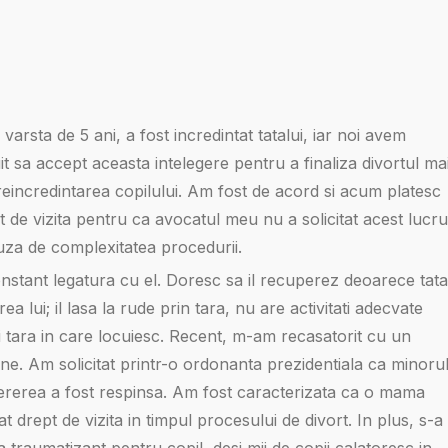
varsta de 5 ani, a fost incredintat tatalui, iar noi avem
sa accept aceasta intelegere pentru a finaliza divortul ma
 reincredintarea copilului. Am fost de acord si acum platesc
 de vizita pentru ca avocatul meu nu a solicitat acest lucru
za de complexitatea procedurii.
onstant legatura cu el. Doresc sa il recuperez deoarece tata
lui; il lasa la rude prin tara, nu are activitati adecvate
si tara in care locuiesc. Recent, m-am recasatorit cu un
ne. Am solicitat printr-o ordonanta prezidentiala ca minoru
cererea a fost respinsa. Am fost caracterizata ca o mama
 drept de vizita in timpul procesului de divort. In plus, s-a
traumatizant pentru copil, desi mii de copii calatoresc in