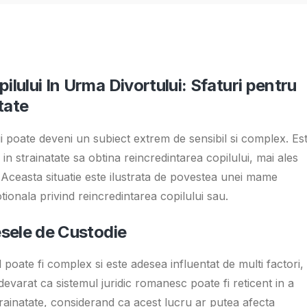
lului In Urma Divortului: Sfaturi pentru
tate
i poate deveni un subiect extrem de sensibil si complex. Es
in strainatate sa obtina reincredintarea copilului, mai ales
al. Aceasta situatie este ilustrata de povestea unei mame
tionala privind reincredintarea copilului sau.
esele de Custodie
 poate fi complex si este adesea influentat de multi factori,
 adevarat ca sistemul juridic romanesc poate fi reticent in a
trainatate, considerand ca acest lucru ar putea afecta