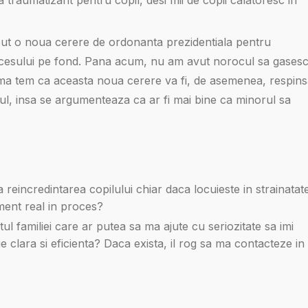
put o noua cerere de ordonanta prezidentiala pentru
rocesului pe fond. Pana acum, nu am avut norocul sa gases
 ma tem ca aceasta noua cerere va fi, de asemenea, respins
ul, insa se argumenteaza ca ar fi mai bine ca minorul sa
a reincredintarea copilului chiar daca locuieste in strainatat
ment real in proces?
ul familiei care ar putea sa ma ajute cu seriozitate sa imi
e clara si eficienta? Daca exista, il rog sa ma contacteze in