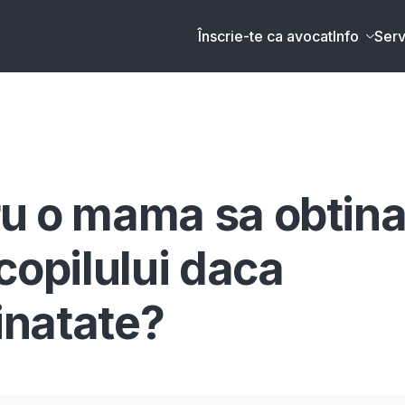
Înscrie-te ca avocat
Info
Serv
tru o mama sa obtin
copilului daca
ainatate?