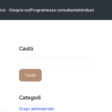
icii
Despre noi
Programeaza consultanta
Intrebari
Caută
a
Caută
Categorii
Drept administrativ