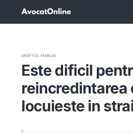
DREPTUL FAMILIEI
Este dificil pen
reincredintarea 
locuieste in str