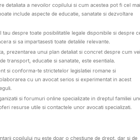
 detaliata a nevoilor copilului si cum acestea pot fi cel ma
 poate include aspecte de educatie, sanatate si dezvoltare
tau despre toate posibilitatile legale disponibile si despre c
cera si sa impartasesti toate detaliile relevante.
ta, prezentarea unui plan detaliat si concret despre cum ve
 de transport, educatie si sanatate, este esentiala.
ent si conforma-te strictetelor legislatiei romane si
 Colaborarea cu un avocat serios si experimentat in acest
guli.
anizatii si forumuri online specializate in dreptul familiei u
t oferi resurse utile si contactele unor avocati specializati.
ntarii copilului nu este doar o chestiune de drept, dar si de