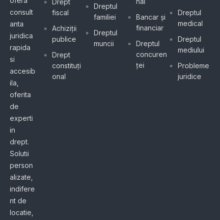
ofera
nal
Drept
Dreptul
consult
fiscal
Dreptul
familiei
Bancar și
medical
anta
financiar
Achiziții
Dreptul
juridica
publice
Dreptul
muncii
Dreptul
rapida
mediului
concuren
Drept
si
ței
constituți
Probleme
accesib
onal
juridice
ila,
oferita
de
experti
in
drept.
Solutii
person
alizate,
indifere
nt de
locatie,