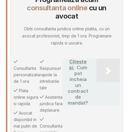
consultanta online
cu un
avocat
Obtii consultanta juridica online platita, cu un
avocat profesionist, timp de 1 ora. Programare
rapida si usoara.
Citeste
si:
Cum
Consultanta
Raspunsuri
pot
personalizata
rapide la
incheia
de 1 ora
intrebarile
un
tale
Plata
contract
de
online sigura
Asistenta
mandat?
si rapida
juridica fara
deplasare
Avocat
disponibil in
mai putin de
Consultanta