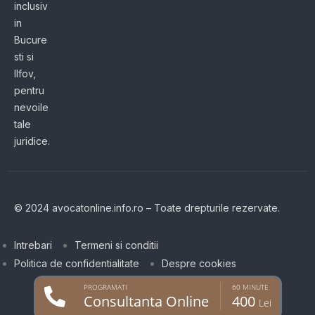
inclusiv
in
Bucure
sti si
Ilfov,
pentru
nevoile
tale
juridice.
© 2024 avocatonline.info.ro – Toate drepturile rezervate.
Intrebari
Termeni si conditii
Politica de confidentialitate
Despre cookies
PROGRAMATI
60 MINUTE
Consultanta Online
400
Lei