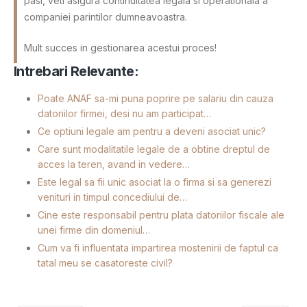
pasi, veti asigura continuitatea legala si operationala a
companiei parintilor dumneavoastra.
Mult succes in gestionarea acestui proces!
Intrebari Relevante:
Poate ANAF sa-mi puna poprire pe salariu din cauza
datoriilor firmei, desi nu am participat…
Ce optiuni legale am pentru a deveni asociat unic?
Care sunt modalitatile legale de a obtine dreptul de
acces la teren, avand in vedere…
Este legal sa fii unic asociat la o firma si sa generezi
venituri in timpul concediului de…
Cine este responsabil pentru plata datoriilor fiscale ale
unei firme din domeniul…
Cum va fi influentata impartirea mostenirii de faptul ca
tatal meu se casatoreste civil?