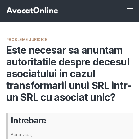
Înscrie-te ca avocat
Info
PROBLEME JURIDICE
Servicii
Este necesar sa anuntam
autoritatile despre decesul
Despre noi
asociatului in cazul
Programeaza consultanta
transformarii unui SRL intr-
Intrebari
un SRL cu asociat unic?
Intrebare
Buna ziua,