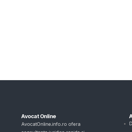
Avocat Online
A
D
AvocatOnline.info.ro ofera