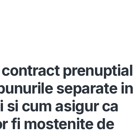
Înscrie-te ca avocat
Info
Serv
 contract prenuptial
bunurile separate i
i si cum asigur ca
r fi mostenite de