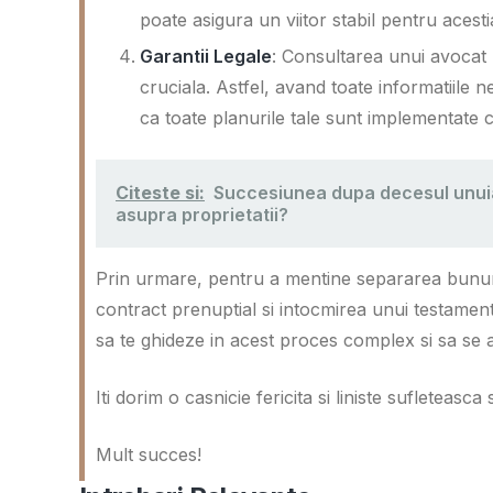
poate asigura un viitor stabil pentru acesti
Garantii Legale
: Consultarea unui avocat p
cruciala. Astfel, avand toate informatiile n
ca toate planurile tale sunt implementate c
Citeste si:
Succesiunea dupa decesul unuia 
asupra proprietatii?
Prin urmare, pentru a mentine separarea bunuril
contract prenuptial si intocmirea unui testament 
sa te ghideze in acest proces complex si sa se a
Iti dorim o casnicie fericita si liniste sufleteasca
Mult succes!