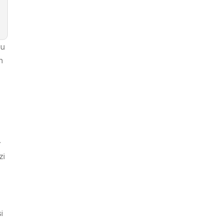
au
n
.
zi
i