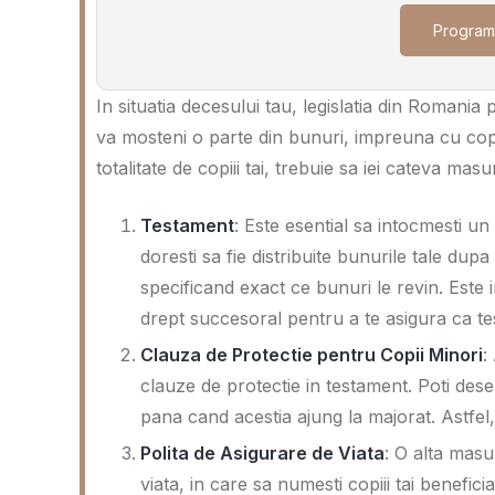
Program
In situatia decesului tau, legislatia din Romania pr
va mosteni o parte din bunuri, impreuna cu copiii
totalitate de copiii tai, trebuie sa iei cateva masur
Testament
: Este esential sa intocmesti un
doresti sa fie distribuite bunurile tale dupa
specificand exact ce bunuri le revin. Este 
drept succesoral pentru a te asigura ca test
Clauza de Protectie pentru Copii Minori
:
clauze de protectie in testament. Poti des
pana cand acestia ajung la majorat. Astfel,
Polita de Asigurare de Viata
: O alta masu
viata, in care sa numesti copiii tai benefic