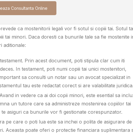
eaza Consultanta Online
evede ca mostenitorii legali vor fi sotul si copiii tai. Sotul t
 tai minori. Daca doresti ca bunurile tale sa fie mostenite i
i aditionale:
 testament. Prin acest document, poti stipula clar cum iti
 deces. In testament, poti numi copiii tai unici mostenitori,
important sa consulti un notar sau un avocat specializat in
amentul tau este redactat corect si are valabilitate juridica
 Avand in vedere ca ai doi copii minori, este esential sa inclu
emna un tutore care sa administreze mostenirea copiilor tai
 te asiguri ca bunurile vor fi gestionate corespunzator.
ra pe care o poti lua este sa inchei o polita de asigurare de
iari. Aceasta poate oferi o protectie financiara suplimentara s