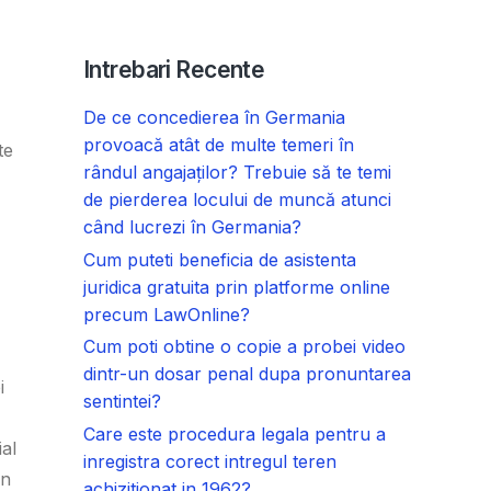
Intrebari Recente
De ce concedierea în Germania
provoacă atât de multe temeri în
te
rândul angajaților? Trebuie să te temi
de pierderea locului de muncă atunci
când lucrezi în Germania?
Cum puteti beneficia de asistenta
juridica gratuita prin platforme online
precum LawOnline?
Cum poti obtine o copie a probei video
dintr-un dosar penal dupa pronuntarea
i
sentintei?
Care este procedura legala pentru a
ial
inregistra corect intregul teren
in
achizitionat in 1962?