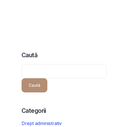
icii
Despre noi
Programeaza consultanta
Intrebari
Caută
n
Caută
Categorii
Drept administrativ