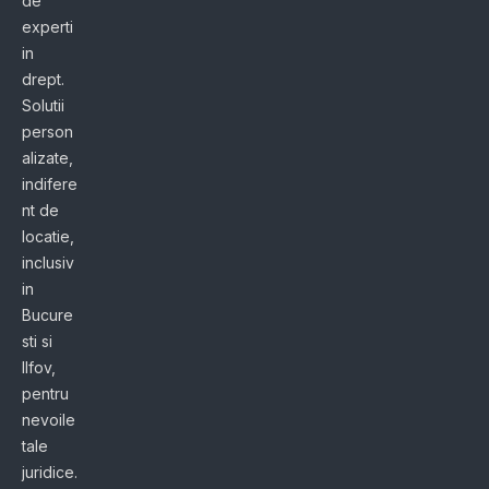
de
experti
in
drept.
Solutii
person
alizate,
indifere
nt de
locatie,
inclusiv
in
Bucure
sti si
Ilfov,
pentru
nevoile
tale
juridice.