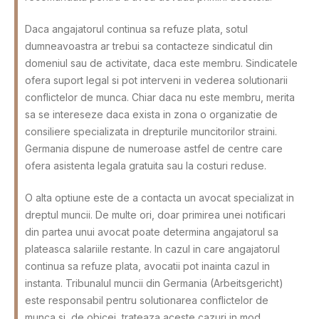
Daca angajatorul continua sa refuze plata, sotul
dumneavoastra ar trebui sa contacteze sindicatul din
domeniul sau de activitate, daca este membru. Sindicatele
ofera suport legal si pot interveni in vederea solutionarii
conflictelor de munca. Chiar daca nu este membru, merita
sa se intereseze daca exista in zona o organizatie de
consiliere specializata in drepturile muncitorilor straini.
Germania dispune de numeroase astfel de centre care
ofera asistenta legala gratuita sau la costuri reduse.
O alta optiune este de a contacta un avocat specializat in
dreptul muncii. De multe ori, doar primirea unei notificari
din partea unui avocat poate determina angajatorul sa
plateasca salariile restante. In cazul in care angajatorul
continua sa refuze plata, avocatii pot inainta cazul in
instanta. Tribunalul muncii din Germania (Arbeitsgericht)
este responsabil pentru solutionarea conflictelor de
munca si, de obicei, trateaza aceste cazuri in mod