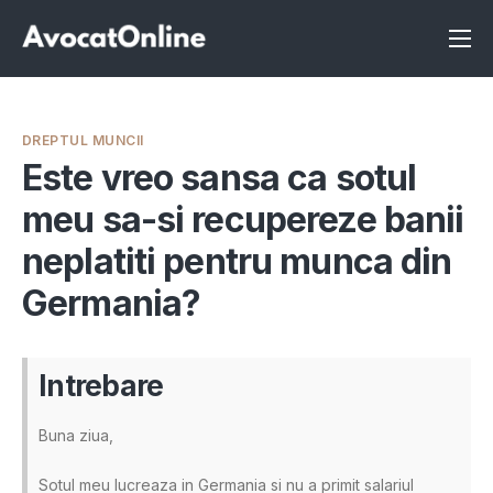
Înscrie-te ca avocat
Info
DREPTUL MUNCII
Servicii
Este vreo sansa ca sotul
meu sa-si recupereze banii
Despre noi
neplatiti pentru munca din
Programeaza consultanta
Germania?
Intrebari
Intrebare
Buna ziua,
Sotul meu lucreaza in Germania si nu a primit salariul