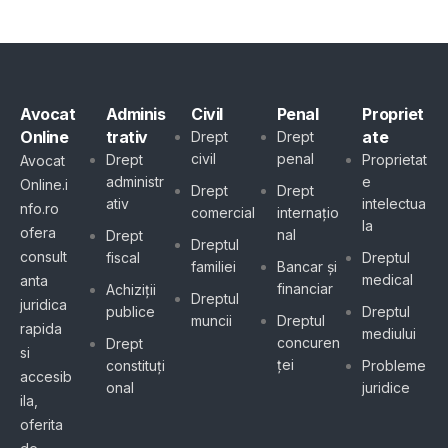
Avocat
Adminis
Civil
Penal
Propriet
Online
trativ
ate
Drept
Drept
civil
penal
Drept
Proprietat
Avocat
administr
e
Online.i
Drept
Drept
ativ
intelectua
nfo.ro
comercial
internațio
la
ofera
nal
Drept
Dreptul
consult
fiscal
Dreptul
familiei
Bancar și
medical
anta
financiar
Achiziții
Dreptul
juridica
publice
Dreptul
muncii
Dreptul
rapida
mediului
concuren
Drept
si
ței
constituți
Probleme
accesib
onal
juridice
ila,
oferita