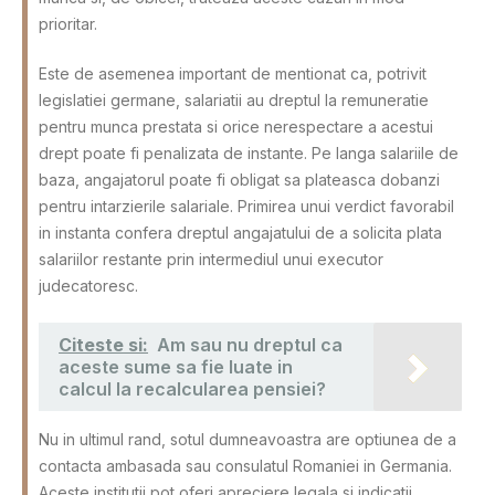
prioritar.
Este de asemenea important de mentionat ca, potrivit
legislatiei germane, salariatii au dreptul la remuneratie
pentru munca prestata si orice nerespectare a acestui
drept poate fi penalizata de instante. Pe langa salariile de
baza, angajatorul poate fi obligat sa plateasca dobanzi
pentru intarzierile salariale. Primirea unui verdict favorabil
in instanta confera dreptul angajatului de a solicita plata
salariilor restante prin intermediul unui executor
judecatoresc.
Citeste si:
Am sau nu dreptul ca
aceste sume sa fie luate in
calcul la recalcularea pensiei?
Nu in ultimul rand, sotul dumneavoastra are optiunea de a
contacta ambasada sau consulatul Romaniei in Germania.
Aceste institutii pot oferi apreciere legala si indicatii