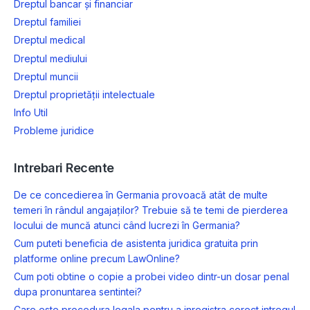
Dreptul bancar și financiar
Dreptul familiei
Dreptul medical
Dreptul mediului
Dreptul muncii
Dreptul proprietății intelectuale
Info Util
Probleme juridice
Intrebari Recente
De ce concedierea în Germania provoacă atât de multe
temeri în rândul angajaților? Trebuie să te temi de pierderea
locului de muncă atunci când lucrezi în Germania?
Cum puteti beneficia de asistenta juridica gratuita prin
platforme online precum LawOnline?
Cum poti obtine o copie a probei video dintr-un dosar penal
dupa pronuntarea sentintei?
Care este procedura legala pentru a inregistra corect intregul