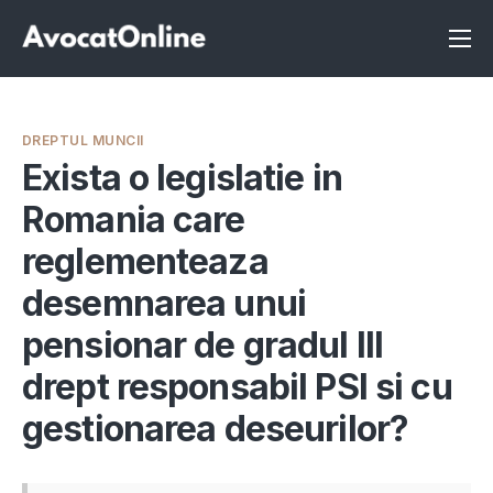
Înscrie-te ca avocat
Info
DREPTUL MUNCII
Servicii
Exista o legislatie in
Romania care
Despre noi
reglementeaza
Programeaza consultanta
desemnarea unui
Intrebari
pensionar de gradul III
drept responsabil PSI si cu
gestionarea deseurilor?