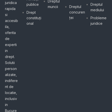
Dreptul
juridica
publice
Dreptul
muncii
Dreptul
rapida
mediului
concuren
Drept
si
ței
constituți
Probleme
accesib
onal
juridice
ila,
oferita
de
experti
in
drept.
Solutii
person
alizate,
indifere
nt de
locatie,
inclusiv
in
Bucure