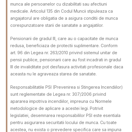
munca ale persoanelor cu dizabilitati sau afectiuni
medicale. Articolul 135 din Codul Muncii stipuleaza ca
angajatorul are obligatia de a asigura conditii de munca
corespunzatoare starii de sanatate a angajatilor.
Pensionarii de gradul III, care au o capacitate de munca
redusa, beneficiaza de protectii suplimentare. Conform
art. 96 din Legea nr. 263/2010 privind sistemul unitar de
pensii publice, pensionarii care au fost incadrati in gradul
III de invaliditate pot desfasura activitati profesionale daca
aceasta nu le agraveaza starea de sanatate.
Responsabilitatile PSI (Prevenirea si Stingerea Incendiilor)
sunt reglementate de Legea nr. 307/2006 privind
apararea impotriva incendiilor, impreuna cu Normele
metodologice de aplicare a acestei legi. Potrivit
legislatiei, desemnarea responsabililor PSI este esentiala
pentru asigurarea securitatii locului de munca. Cu toate
acestea, nu exista o prevedere specifica care sa impuna