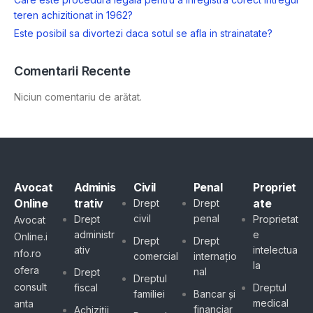
teren achizitionat in 1962?
Este posibil sa divortezi daca sotul se afla in strainatate?
Comentarii Recente
Niciun comentariu de arătat.
Avocat
Adminis
Civil
Penal
Propriet
Online
trativ
ate
Drept
Drept
civil
penal
Drept
Proprietat
Avocat
administr
e
Online.i
Drept
Drept
ativ
intelectua
nfo.ro
comercial
internațio
la
ofera
nal
Drept
Dreptul
consult
fiscal
Dreptul
familiei
Bancar și
medical
anta
financiar
Achiziții