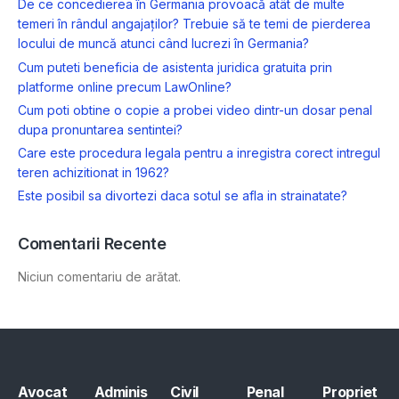
De ce concedierea în Germania provoacă atât de multe
temeri în rândul angajaților? Trebuie să te temi de pierderea
locului de muncă atunci când lucrezi în Germania?
Cum puteti beneficia de asistenta juridica gratuita prin
platforme online precum LawOnline?
Cum poti obtine o copie a probei video dintr-un dosar penal
dupa pronuntarea sentintei?
Care este procedura legala pentru a inregistra corect intregul
teren achizitionat in 1962?
Este posibil sa divortezi daca sotul se afla in strainatate?
Comentarii Recente
Niciun comentariu de arătat.
Avocat
Adminis
Civil
Penal
Propriet