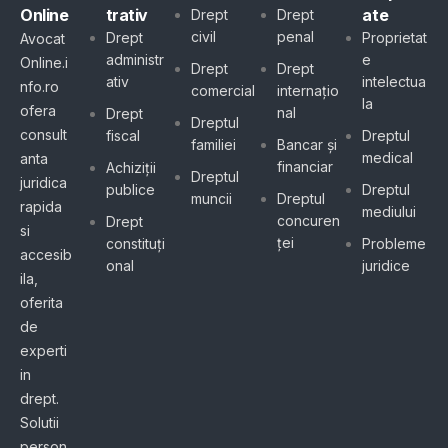
Online
trativ
ate
Drept
Drept
civil
penal
Drept
Proprietat
Avocat
administr
e
Online.i
Drept
Drept
ativ
intelectua
nfo.ro
comercial
internațio
la
ofera
nal
Drept
Dreptul
consult
fiscal
Dreptul
familiei
Bancar și
medical
anta
financiar
Achiziții
Dreptul
juridica
publice
Dreptul
muncii
Dreptul
rapida
mediului
concuren
Drept
si
ței
constituți
Probleme
accesib
onal
juridice
ila,
oferita
de
experti
in
drept.
Solutii
person