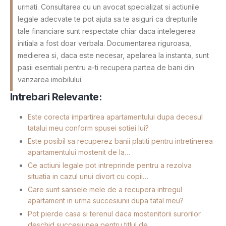
urmati. Consultarea cu un avocat specializat si actiunile
legale adecvate te pot ajuta sa te asiguri ca drepturile
tale financiare sunt respectate chiar daca intelegerea
initiala a fost doar verbala. Documentarea riguroasa,
medierea si, daca este necesar, apelarea la instanta, sunt
pasii esentiali pentru a-ti recupera partea de bani din
vanzarea imobilului.
Intrebari Relevante:
Este corecta impartirea apartamentului dupa decesul
tatalui meu conform spusei sotiei lui?
Este posibil sa recuperez banii platiti pentru intretinerea
apartamentului mostenit de la…
Ce actiuni legale pot intreprinde pentru a rezolva
situatia in cazul unui divort cu copii…
Care sunt sansele mele de a recupera intregul
apartament in urma succesiunii dupa tatal meu?
Pot pierde casa si terenul daca mostenitorii surorilor
deschid succesiunea pentru titlul de…