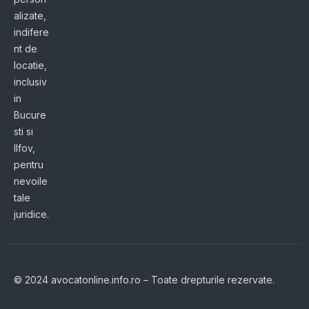
alizate,
indifere
nt de
locatie,
inclusiv
in
Bucure
sti si
Ilfov,
pentru
nevoile
tale
juridice.
© 2024 avocatonline.info.ro – Toate drepturile rezervate.