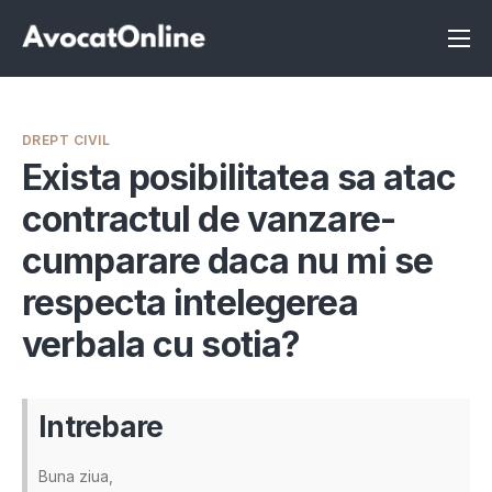
Înscrie-te ca avocat
Info
DREPT CIVIL
Servicii
Exista posibilitatea sa atac
contractul de vanzare-
Despre noi
cumparare daca nu mi se
Programeaza consultanta
respecta intelegerea
Intrebari
verbala cu sotia?
Intrebare
Buna ziua,