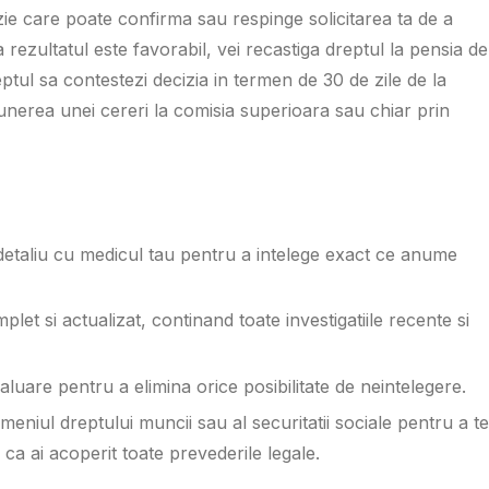
zie care poate confirma sau respinge solicitarea ta de a
a rezultatul este favorabil, vei recastiga dreptul la pensia de
eptul sa contestezi decizia in termen de 30 de zile de la
unerea unei cereri la comisia superioara sau chiar prin
 detaliu cu medicul tau pentru a intelege exact ce anume
et si actualizat, continand toate investigatiile recente si
valuare pentru a elimina orice posibilitate de neintelegere.
meniul dreptului muncii sau al securitatii sociale pentru a te
 ca ai acoperit toate prevederile legale.