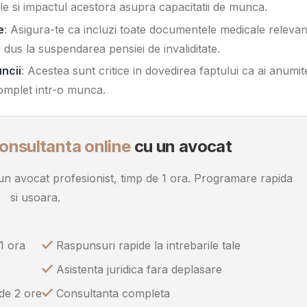
tale si impactul acestora asupra capacitatii de munca.
e
: Asigura-te ca incluzi toate documentele medicale relevan
u dus la suspendarea pensiei de invaliditate.
ncii
: Acestea sunt critice in dovedirea faptului ca ai anumit
complet intr-o munca.
onsultanta online
cu un avocat
u un avocat profesionist, timp de 1 ora. Programare rapida
si usoara.
1 ora
Raspunsuri rapide la intrebarile tale
Asistenta juridica fara deplasare
 de 2 ore
Consultanta completa