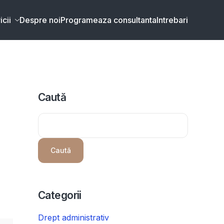
icii
Despre noi
Programeaza consultanta
Intrebari
Caută
Caută
Categorii
Drept administrativ