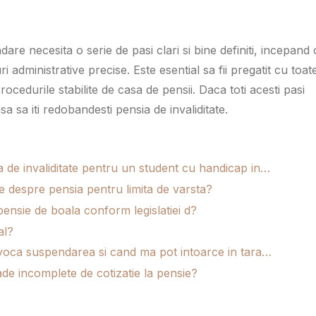
are necesita o serie de pasi clari si bine definiti, incepand
administrative precise. Este esential sa fii pregatit cu toat
cedurile stabilite de casa de pensii. Daca toti acesti pasi
 sa iti redobandesti pensia de invaliditate.
 de invaliditate pentru un student cu handicap in…
e despre pensia pentru limita de varsta?
pensie de boala conform legislatiei d?
al?
evoca suspendarea si cand ma pot intoarce in tara…
ade incomplete de cotizatie la pensie?