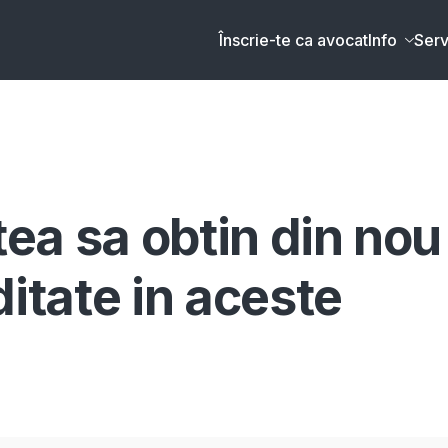
Înscrie-te ca avocat
Info
Serv
tea sa obtin din nou
ditate in aceste