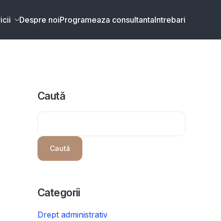
icii
Despre noi
Programeaza consultanta
Intrebari
Caută
Caută
Categorii
Drept administrativ