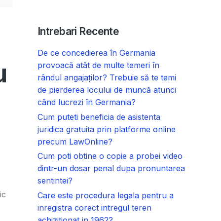
Intrebari Recente
De ce concedierea în Germania
u
provoacă atât de multe temeri în
rândul angajaților? Trebuie să te temi
de pierderea locului de muncă atunci
când lucrezi în Germania?
Cum puteti beneficia de asistenta
juridica gratuita prin platforme online
precum LawOnline?
Cum poti obtine o copie a probei video
dintr-un dosar penal dupa pronuntarea
sentintei?
ic
Care este procedura legala pentru a
inregistra corect intregul teren
achizitionat in 1962?