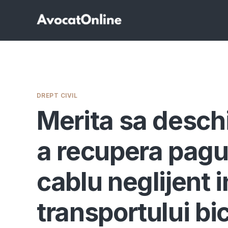
DREPT CIVIL
Merita sa desch
a recupera pagu
cablu neglijent i
transportului bic