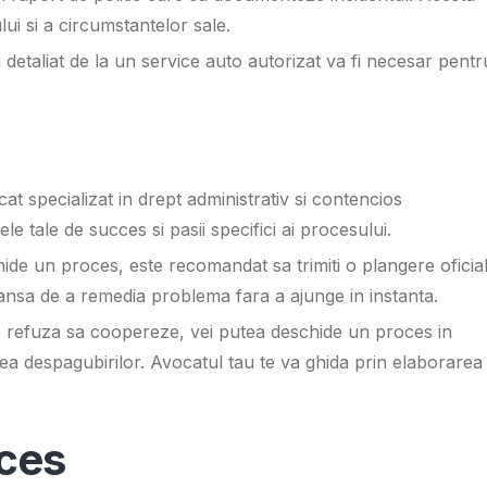
ui si a circumstantelor sale.
i detaliat de la un service auto autorizat va fi necesar pentr
at specializat in drept administrativ si contencios
ele tale de succes si pasii specifici ai procesului.
hide un proces, este recomandat sa trimiti o plangere oficia
o sansa de a remedia problema fara a ajunge in instanta.
le refuza sa coopereze, vei putea deschide un proces in
a despagubirilor. Avocatul tau te va ghida prin elaborarea 
cces