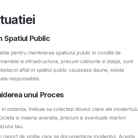
tuatiei
 Spatiul Public
bile pentru mentinerea spatiului public in conditii de
entele si infrastructura, precum cablurile si stalpii, sunt
obstacol aflat in spatiul public cauzeaza daune, exista
erata responsabila.
iderea unui Proces
n instanta, trebuie sa colectezi dovezi clare ale incidentulu
bicicleta si masina avariata, precum si eventuale martori
azului tau.
un raport de politie care sa documenteze incidentul. Acesta