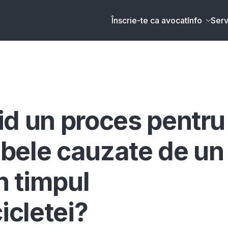
Înscrie-te ca avocat
Info
Serv
id un proces pentru
bele cauzate de un
n timpul
icletei?