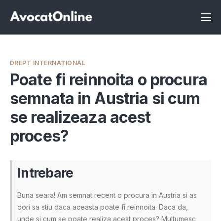
Înscrie-te ca avocat
Info
DREPT INTERNAȚIONAL
Servicii
Poate fi reinnoita o procura
semnata in Austria si cum
Despre noi
se realizeaza acest
Programeaza consultanta
proces?
Intrebari
Intrebare
Buna seara! Am semnat recent o procura in Austria si as
dori sa stiu daca aceasta poate fi reinnoita. Daca da,
unde si cum se poate realiza acest proces? Multumesc