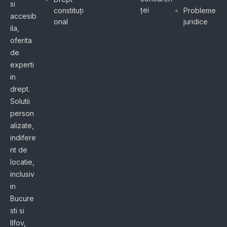
si
ței
constituți
Probleme
accesib
onal
juridice
ila,
oferita
de
experti
in
drept.
Solutii
person
alizate,
indifere
nt de
locatie,
inclusiv
in
Bucure
sti si
Ilfov,