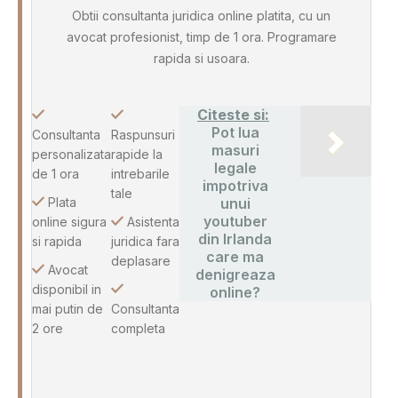
Obtii consultanta juridica online platita, cu un
avocat profesionist, timp de 1 ora. Programare
rapida si usoara.
Citeste si:
Pot lua
Consultanta
Raspunsuri
masuri
personalizata
rapide la
legale
de 1 ora
intrebarile
impotriva
tale
Plata
unui
youtuber
online sigura
Asistenta
din Irlanda
si rapida
juridica fara
care ma
deplasare
Avocat
denigreaza
disponibil in
online?
mai putin de
Consultanta
2 ore
completa