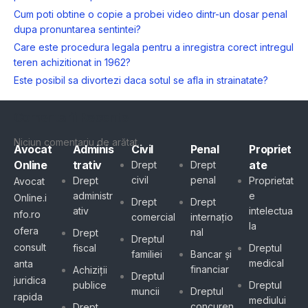
Cum poti obtine o copie a probei video dintr-un dosar penal
dupa pronuntarea sentintei?
Care este procedura legala pentru a inregistra corect intregul
teren achizitionat in 1962?
Este posibil sa divortezi daca sotul se afla in strainatate?
Comentarii Recente
Niciun comentariu de arătat.
Avocat
Adminis
Civil
Penal
Propriet
Online
trativ
ate
Drept
Drept
civil
penal
Drept
Proprietat
Avocat
administr
e
Online.i
Drept
Drept
ativ
intelectua
nfo.ro
comercial
internațio
la
ofera
nal
Drept
Dreptul
consult
fiscal
Dreptul
familiei
Bancar și
medical
anta
financiar
Achiziții
Dreptul
juridica
publice
Dreptul
muncii
Dreptul
rapida
mediului
concuren
Drept