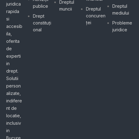
Dreptul
juridica
publice
Dreptul
muncii
Dreptul
rapida
mediului
concuren
Drept
si
ței
constituți
Probleme
accesib
onal
juridice
ila,
oferita
de
experti
in
drept.
Solutii
person
alizate,
indifere
nt de
locatie,
inclusiv
in
Bucure