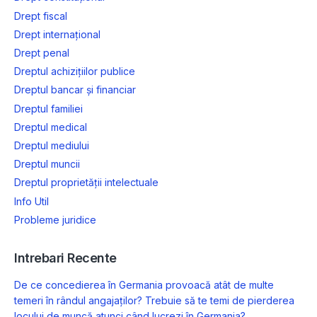
Drept fiscal
Drept internațional
Drept penal
Dreptul achizițiilor publice
Dreptul bancar și financiar
Dreptul familiei
Dreptul medical
Dreptul mediului
Dreptul muncii
Dreptul proprietății intelectuale
Info Util
Probleme juridice
Intrebari Recente
De ce concedierea în Germania provoacă atât de multe
temeri în rândul angajaților? Trebuie să te temi de pierderea
locului de muncă atunci când lucrezi în Germania?