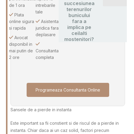
succesiunea
de 1 ora
intrebarile
terenurilor
tale
Plata
bunicului
fara a
online sigura
Asistenta
implica pe
si rapida
juridica fara
ceilalti
deplasare
Avocat
mostenitori?
disponibil in
mai putin de
Consultanta
2 ore
completa
Programeaza Consultanta Online
Sansele de a pierde in instanta
Este important sa fii constient si de riscul de a pierde in
instanta. Chiar daca ai un caz solid, factori precum