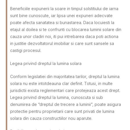
Beneficiile expunerii la soare in timpul solstitiului de iarna
sunt bine cunoscute, iar lipsa unei expuneri adecvate
poate afecta sanatatea si bunastarea. Daca locuiesti la
etajul al doilea si te confrunti cu blocarea luminii solare din
cauza unor cladiri noi, iti pui intrebarea daca poti actiona
in justitie dezvoltatorul imobiliar si care sunt sansele sa
castigi procesul.
Legea privind dreptul la lumina solara
Conform legislatiei din majoritatea tarilor, dreptul la lumina
solara nu este intotdeauna clar definit. Totusi, in multe
jurisdictii exista reglementari care protejeaza acest drept.
Legea privind dreptul la lumina, cunoscuta si sub
denumirea de “dreptul de trecere a luminii”, poate asigura
protectie pentru proprietarii care sunt privati de lumina
solara din cauza constructiilor nou aparute.