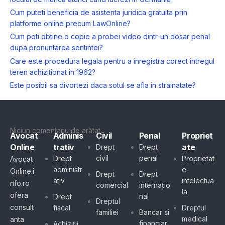
Cum puteti beneficia de asistenta juridica gratuita prin
platforme online precum LawOnline?
Cum poti obtine o copie a probei video dintr-un dosar penal
dupa pronuntarea sentintei?
Care este procedura legala pentru a inregistra corect intregul
teren achizitionat in 1962?
Este posibil sa divortezi daca sotul se afla in strainatate?
Comentarii Recente
Niciun comentariu de arătat.
Avocat
Adminis
Civil
Penal
Propriet
Online
trativ
ate
Drept
Drept
civil
penal
Drept
Proprietat
Avocat
administr
e
Online.i
Drept
Drept
ativ
intelectua
nfo.ro
comercial
internațio
la
ofera
nal
Drept
Dreptul
consult
fiscal
Dreptul
familiei
Bancar și
medical
anta
financiar
Achiziții