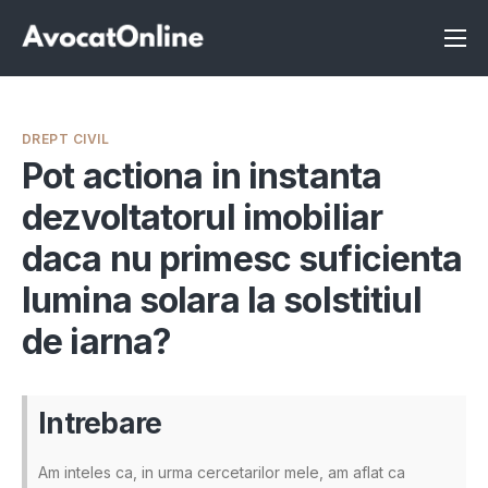
Înscrie-te ca avocat
Info
DREPT CIVIL
Servicii
Pot actiona in instanta
dezvoltatorul imobiliar
Despre noi
daca nu primesc suficienta
Programeaza consultanta
lumina solara la solstitiul
Intrebari
de iarna?
Intrebare
Am inteles ca, in urma cercetarilor mele, am aflat ca