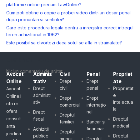
platforme online precum LawOnline?
Cum poti obtine o copie a probei video dintr-un dosar penal
dupa pronuntarea sentintei?
Care este procedura legala pentru a inregistra corect intregul
teren achizitionat in 1962?
Este posibil sa divortezi daca sotul se afla in strainatate?
Comentarii Recente
Niciun comentariu de arătat.
Avocat
Adminis
Civil
Penal
Propriet
Online
trativ
ate
Drept
Drept
civil
penal
Drept
Proprietat
Avocat
administr
e
Online.i
Drept
Drept
ativ
intelectua
nfo.ro
comercial
internațio
la
ofera
nal
Drept
Dreptul
consult
fiscal
Dreptul
familiei
Bancar și
medical
anta
financiar
Achiziții
Dreptul
juridica
publice
Dreptul
muncii
Dreptul