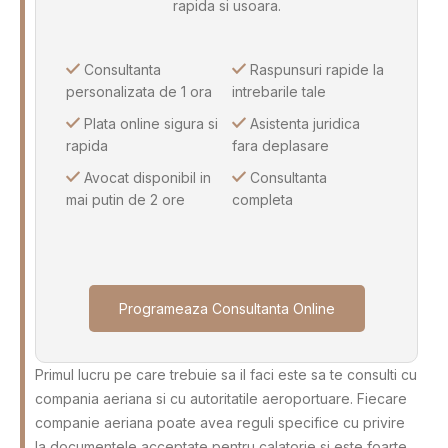
rapida si usoara.
Consultanta
Raspunsuri rapide la
personalizata de 1 ora
intrebarile tale
Plata online sigura si
Asistenta juridica
rapida
fara deplasare
Avocat disponibil in
Consultanta
mai putin de 2 ore
completa
Programeaza Consultanta Online
Primul lucru pe care trebuie sa il faci este sa te consulti cu
compania aeriana si cu autoritatile aeroportuare. Fiecare
companie aeriana poate avea reguli specifice cu privire
la documentele acceptate pentru calatorie si este foarte