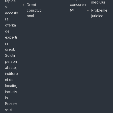
rapida
mediului
concuren
Drept
si
ței
constituți
Probleme
accesib
onal
juridice
ila,
oferita
de
experti
in
drept.
Solutii
person
alizate,
indifere
nt de
locatie,
inclusiv
in
Bucure
sti si