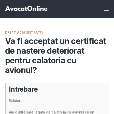
Înscrie-te ca avocat
Info
DREPT ADMINISTRATIV
Servicii
Va fi acceptat un certificat
de nastere deteriorat
Despre noi
pentru calatoria cu
Programeaza consultanta
avionul?
Intrebari
Intrebare
Salutare!
Am o intrebare legata de calatoria cu avionul cu un