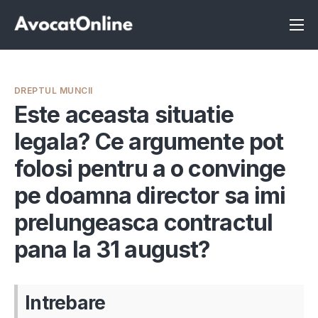
Înscrie-te ca avocat
Info
DREPTUL MUNCII
Servicii
Este aceasta situatie
legala? Ce argumente pot
Despre noi
folosi pentru a o convinge
Programeaza consultanta
pe doamna director sa imi
Intrebari
prelungeasca contractul
pana la 31 august?
Intrebare