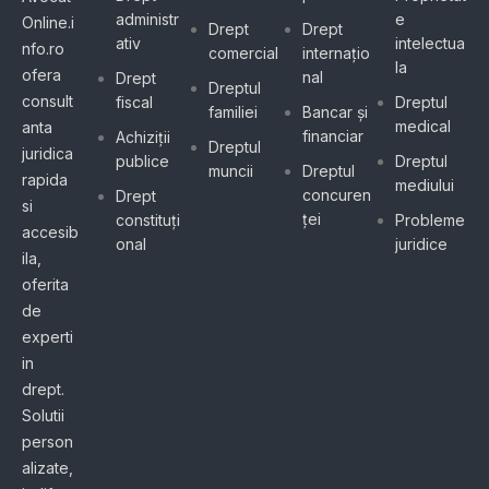
administr
e
Online.i
Drept
Drept
ativ
intelectua
nfo.ro
comercial
internațio
la
ofera
nal
Drept
Dreptul
consult
fiscal
Dreptul
familiei
Bancar și
medical
anta
financiar
Achiziții
Dreptul
juridica
publice
Dreptul
muncii
Dreptul
rapida
mediului
concuren
Drept
si
ței
constituți
Probleme
accesib
onal
juridice
ila,
oferita
de
experti
in
drept.
Solutii
person
alizate,