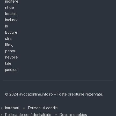
indifere
nt de
locatie,
inclusiv
in
Bucure
sti si
Ilfov,
pentru
nevoile
tale
juridice.
© 2024 avocatonline.info.ro – Toate drepturile rezervate.
Intrebari
Termeni si conditii
Politica de confidentialitate
Despre cookies