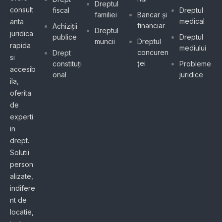
Dreptul
consult
fiscal
Dreptul
familiei
Bancar și
medical
anta
financiar
Achiziții
Dreptul
juridica
publice
Dreptul
muncii
Dreptul
rapida
mediului
concuren
Drept
si
ței
constituți
Probleme
accesib
onal
juridice
ila,
oferita
de
experti
in
drept.
Solutii
person
alizate,
indifere
nt de
locatie,