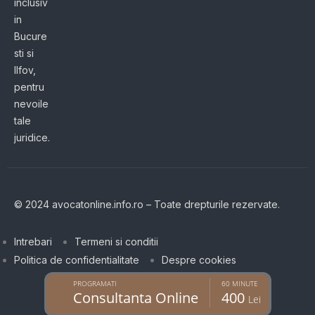
inclusiv
in
Bucure
sti si
Ilfov,
pentru
nevoile
tale
juridice.
© 2024 avocatonline.info.ro – Toate drepturile rezervate.
Intrebari
Termeni si conditii
Politica de confidentialitate
Despre cookies
PROGRAMATI
60 MINUTE
Consultanta Online
400
Lei