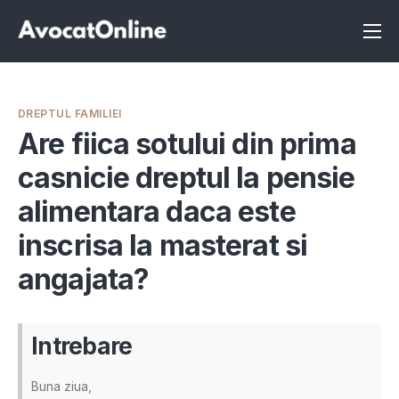
Înscrie-te ca avocat
Info
DREPTUL FAMILIEI
Servicii
Are fiica sotului din prima
casnicie dreptul la pensie
Despre noi
alimentara daca este
Programeaza consultanta
inscrisa la masterat si
Intrebari
angajata?
Intrebare
Buna ziua,