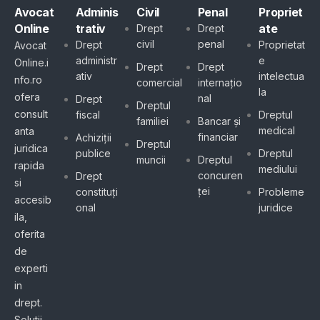
Avocat
Adminis
Civil
Penal
Propriet
Online
trativ
ate
Drept
Drept
civil
penal
Drept
Proprietat
Avocat
administr
e
Online.i
Drept
Drept
ativ
intelectua
nfo.ro
comercial
internațio
la
ofera
nal
Drept
Dreptul
consult
fiscal
Dreptul
familiei
Bancar și
medical
anta
financiar
Achiziții
Dreptul
juridica
publice
Dreptul
muncii
Dreptul
rapida
mediului
concuren
Drept
si
ței
constituți
Probleme
accesib
onal
juridice
ila,
oferita
de
experti
in
drept.
Solutii