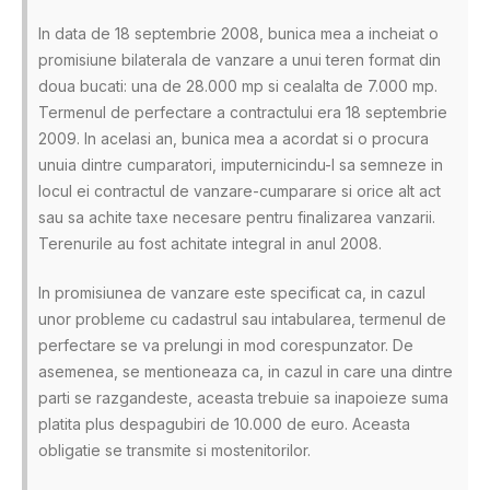
In data de 18 septembrie 2008, bunica mea a incheiat o
promisiune bilaterala de vanzare a unui teren format din
doua bucati: una de 28.000 mp si cealalta de 7.000 mp.
Termenul de perfectare a contractului era 18 septembrie
2009. In acelasi an, bunica mea a acordat si o procura
unuia dintre cumparatori, imputernicindu-l sa semneze in
locul ei contractul de vanzare-cumparare si orice alt act
sau sa achite taxe necesare pentru finalizarea vanzarii.
Terenurile au fost achitate integral in anul 2008.
In promisiunea de vanzare este specificat ca, in cazul
unor probleme cu cadastrul sau intabularea, termenul de
perfectare se va prelungi in mod corespunzator. De
asemenea, se mentioneaza ca, in cazul in care una dintre
parti se razgandeste, aceasta trebuie sa inapoieze suma
platita plus despagubiri de 10.000 de euro. Aceasta
obligatie se transmite si mostenitorilor.