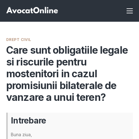
Înscrie-te ca avocat
Info
DREPT CIVIL
Servicii
Care sunt obligatiile legale
si riscurile pentru
Despre noi
mostenitori in cazul
Programeaza consultanta
promisiunii bilaterale de
Intrebari
vanzare a unui teren?
Intrebare
Buna ziua,