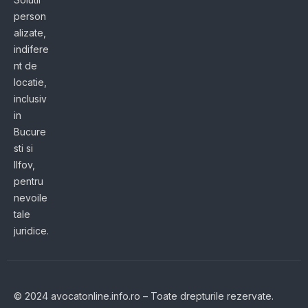
person
alizate,
indifere
nt de
locatie,
inclusiv
in
Bucure
sti si
Ilfov,
pentru
nevoile
tale
juridice.
© 2024 avocatonline.info.ro – Toate drepturile rezervate.