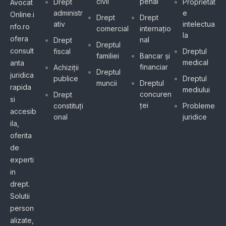
civil
penal
Drept
Proprietat
Avocat
administr
e
Online.i
Drept
Drept
ativ
intelectua
nfo.ro
comercial
internațio
la
ofera
nal
Drept
Dreptul
consult
fiscal
Dreptul
familiei
Bancar și
medical
anta
financiar
Achiziții
Dreptul
juridica
publice
Dreptul
muncii
Dreptul
rapida
mediului
concuren
Drept
si
ței
constituți
Probleme
accesib
onal
juridice
ila,
oferita
de
experti
in
drept.
Solutii
person
alizate,