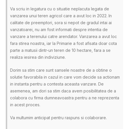
Va scriu in legatura cu o situatie neplacuta legata de
vanzarea unui teren agricol care a avut loc in 2022. In
calitate de preemptori, sora si nepot de gradul intai ai
vanzatoarei, nu am fost informati despre intentia de
vanzare a terenului catre arendator. Vanzarea a avut loc
fara stirea noastra, iar la Primarie a fost afisata doar cota
parte a matusii dintr-un teren de 10 hectare, fara a se
realiza iesirea din indiviziune.
Dorim sa stim care sunt sansele noastre de a obtine o
solutie favorabila in cazul in care vom decide sa actionam
in instanta pentru a contesta aceasta vanzare. De
asemenea, am dori sa stim daca avem posibilitatea de a
colabora cu firma dumneavoastra pentru a ne reprezenta
in acest proces.
Va multumim anticipat pentru raspuns si colaborare.