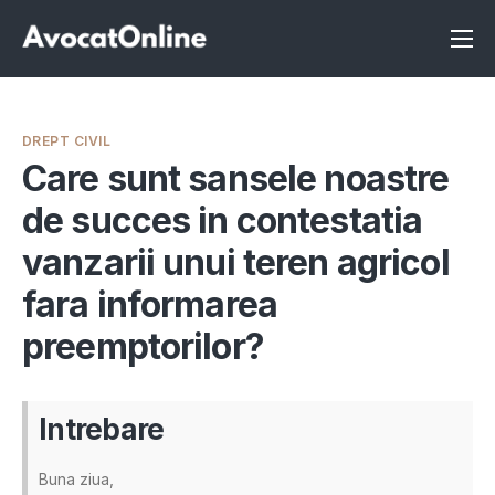
Înscrie-te ca avocat
Info
DREPT CIVIL
Servicii
Care sunt sansele noastre
de succes in contestatia
Despre noi
vanzarii unui teren agricol
Programeaza consultanta
fara informarea
Intrebari
preemptorilor?
Intrebare
Buna ziua,