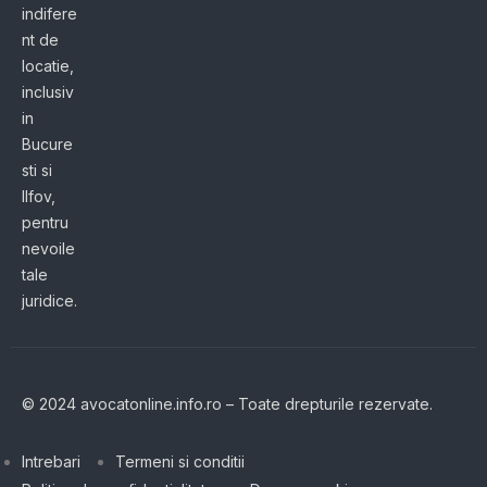
indifere
nt de
locatie,
inclusiv
in
Bucure
sti si
Ilfov,
pentru
nevoile
tale
juridice.
© 2024 avocatonline.info.ro – Toate drepturile rezervate.
Intrebari
Termeni si conditii