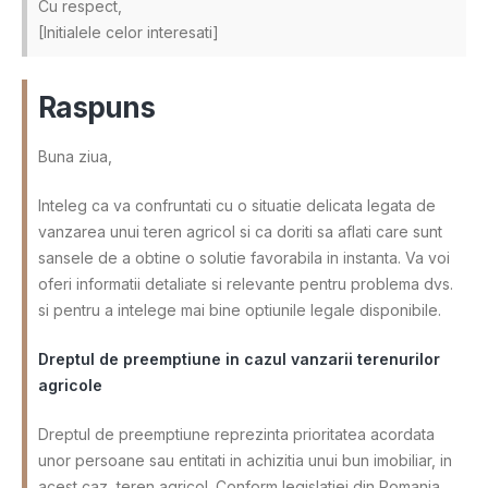
Cu respect,
[Initialele celor interesati]
Raspuns
Buna ziua,
Inteleg ca va confruntati cu o situatie delicata legata de
vanzarea unui teren agricol si ca doriti sa aflati care sunt
sansele de a obtine o solutie favorabila in instanta. Va voi
oferi informatii detaliate si relevante pentru problema dvs.
si pentru a intelege mai bine optiunile legale disponibile.
Dreptul de preemptiune in cazul vanzarii terenurilor
agricole
Dreptul de preemptiune reprezinta prioritatea acordata
unor persoane sau entitati in achizitia unui bun imobiliar, in
acest caz, teren agricol. Conform legislatiei din Romania,