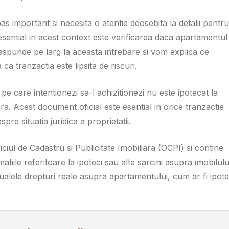
as important si necesita o atentie deosebita la detalii pentru
esential in acest context este verificarea daca apartamentul
aspunde pe larg la aceasta intrebare si vom explica ce
ca tranzactia este lipsita de riscuri.
e care intentionezi sa-l achizitionezi nu este ipotecat la
ra. Acest document oficial este esential in orice tranzactie
pre situatia juridica a proprietatii.
ciul de Cadastru si Publicitate Imobiliara (OCPI) si contine
atiile referitoare la ipoteci sau alte sarcini asupra imobilulu
tualele drepturi reale asupra apartamentului, cum ar fi ipote