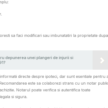
emplu:
.
oresti sa faci modificari sau imbunatatiri la proprietate dupa
u depunerea unei plangeri de injurii si
91?
ormatii directe despre ipoteci, dar sunt esentiale pentru 
. Recomandarea este sa colaborezi strans cu un notar publi
hizitie. Notarul poate verifica si autentifica toate
egala si sigura.