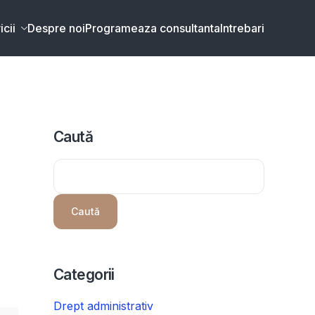
icii
Despre noi
Programeaza consultanta
Intrebari
Caută
Caută
Categorii
Drept administrativ