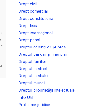
Drept civil
Drept comercial
Drept constituțional
Drept fiscal
a
Drept internațional
a
Drept penal
sc
Dreptul achizițiilor publice
Dreptul bancar și financiar
Dreptul familiei
ta
Dreptul medical
Dreptul mediului
Dreptul muncii
Dreptul proprietății intelectuale
Info Util
Probleme juridice