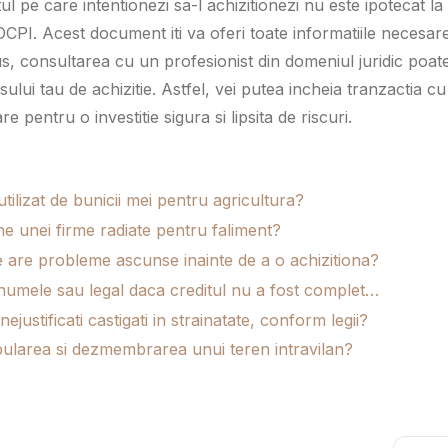
l pe care intentionezi sa-l achizitionezi nu este ipotecat la
 OCPI. Acest document iti va oferi toate informatiile necesar
plus, consultarea cu un profesionist din domeniul juridic poat
lui tau de achizitie. Astfel, vei putea incheia tranzactia cu
e pentru o investitie sigura si lipsita de riscuri.
tilizat de bunicii mei pentru agricultura?
ne unei firme radiate pentru faliment?
e are probleme ascunse inainte de a o achizitiona?
 numele sau legal daca creditul nu a fost complet…
ustificati castigati in strainatate, conform legii?
tabularea si dezmembrarea unui teren intravilan?