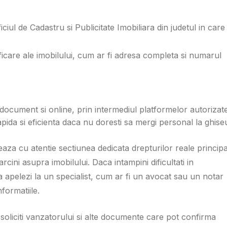
iul de Cadastru si Publicitate Imobiliara din judetul in care
ificare ale imobilului, cum ar fi adresa completa si numarul
st document si online, prin intermediul platformelor autorizat
pida si eficienta daca nu doresti sa mergi personal la ghise
eaza cu atentie sectiunea dedicata drepturilor reale princip
rcini asupra imobilului. Daca intampini dificultati in
apelezi la un specialist, cum ar fi un avocat sau un notar
nformatiile.
 soliciti vanzatorului si alte documente care pot confirma