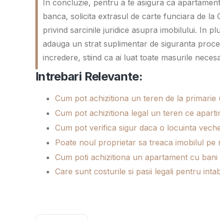
In concluzie, pentru a te asigura ca apartamentu
banca, solicita extrasul de carte funciara de la
privind sarcinile juridice asupra imobilului. In 
adauga un strat suplimentar de siguranta procesu
incredere, stiind ca ai luat toate masurile necesar
Intrebari Relevante:
Cum pot achizitiona un teren de la primarie u
Cum pot achizitiona legal un teren ce aparti
Cum pot verifica sigur daca o locuinta vech
Poate noul proprietar sa treaca imobilul pe
Cum poti achizitiona un apartament cu bani nej
Care sunt costurile si pasii legali pentru in