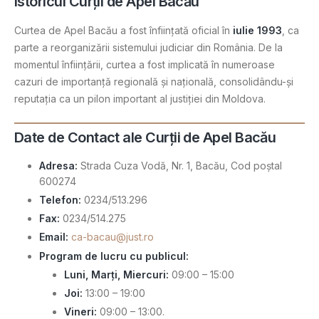
Istoricul Curții de Apel Bacău
Curtea de Apel Bacău a fost înființată oficial în
iulie 1993
, ca
parte a reorganizării sistemului judiciar din România. De la
momentul înființării, curtea a fost implicată în numeroase
cazuri de importanță regională și națională, consolidându-și
reputația ca un pilon important al justiției din Moldova.
Date de Contact ale Curții de Apel Bacău
Adresa:
Strada Cuza Vodă, Nr. 1, Bacău, Cod poștal
600274
Telefon:
0234/513.296
Fax:
0234/514.275
Email:
ca-bacau@just.ro
Program de lucru cu publicul:
Luni, Marți, Miercuri:
09:00 – 15:00
Joi:
13:00 – 19:00
Vineri:
09:00 – 13:00​.