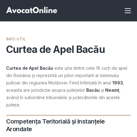
Înscrie-te ca avocat
Info
INFO UTIL
Servicii
Curtea de Apel Bacău
Despre noi
Curtea de Apel Bacău
este una dintre cele 16 curți de apel
Programeaza consultanta
din România și reprezintă un pilon important al sistemului
judiciar din regiunea Moldovei. Fiind înființată în anul
1993
,
Intrebari
aceasta are jurisdicție asupra județelor
Bacău
și
Neamț
,
având în subordine tribunalele și judecătoriile din aceste
județe.
Competența Teritorială și Instanțele
Arondate