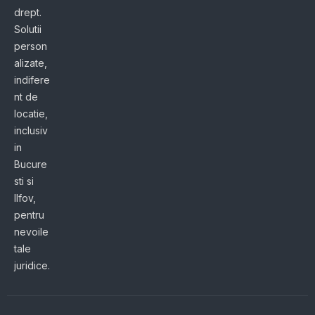
drept.
Solutii
person
alizate,
indifere
nt de
locatie,
inclusiv
in
Bucure
sti si
Ilfov,
pentru
nevoile
tale
juridice.