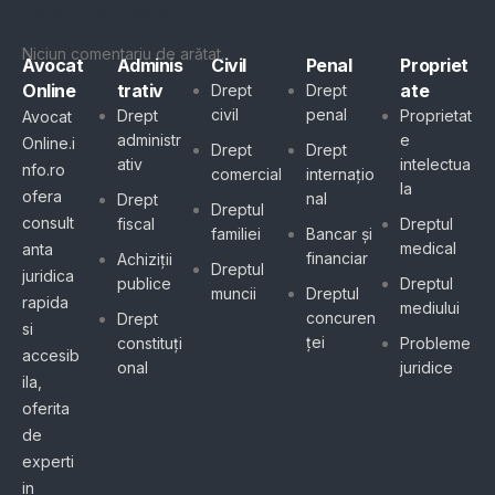
Comentarii Recente
Niciun comentariu de arătat.
Avocat
Adminis
Civil
Penal
Propriet
Online
trativ
ate
Drept
Drept
civil
penal
Drept
Proprietat
Avocat
administr
e
Online.i
Drept
Drept
ativ
intelectua
nfo.ro
comercial
internațio
la
ofera
nal
Drept
Dreptul
consult
fiscal
Dreptul
familiei
Bancar și
medical
anta
financiar
Achiziții
Dreptul
juridica
publice
Dreptul
muncii
Dreptul
rapida
mediului
concuren
Drept
si
ței
constituți
Probleme
accesib
onal
juridice
ila,
oferita
de
experti
in