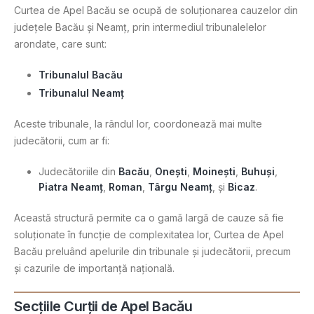
Curtea de Apel Bacău se ocupă de soluționarea cauzelor din
județele Bacău și Neamț, prin intermediul tribunalelelor
arondate, care sunt:
Tribunalul Bacău
Tribunalul Neamț
Aceste tribunale, la rândul lor, coordonează mai multe
judecătorii, cum ar fi:
Judecătoriile din
Bacău
,
Onești
,
Moinești
,
Buhuși
,
Piatra Neamț
,
Roman
,
Târgu Neamț
, și
Bicaz
.
Această structură permite ca o gamă largă de cauze să fie
soluționate în funcție de complexitatea lor, Curtea de Apel
Bacău preluând apelurile din tribunale și judecătorii, precum
și cazurile de importanță națională.
Secțiile Curții de Apel Bacău