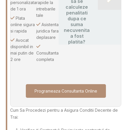
sa se
personalizata
rapide la
calculeze
de 1 ora
intrebarile
penalitati
tale
Plata
dupa ce
suma
online sigura
Asistenta
necuvenita
si rapida
juridica fara
a fost
deplasare
Avocat
platita?
disponibil in
mai putin de
Consultanta
2 ore
completa
Programeaza Consultanta Online
Cum Sa Procedezi pentru a Asigura Conditii Decente de
Trai: