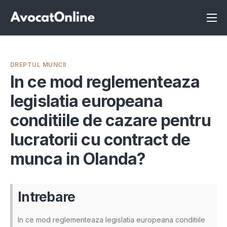
Înscrie-te ca avocat
Info
DREPTUL MUNCII
Servicii
In ce mod reglementeaza
legislatia europeana
Despre noi
conditiile de cazare pentru
Programeaza consultanta
lucratorii cu contract de
Intrebari
munca in Olanda?
Intrebare
In ce mod reglementeaza legislatia europeana conditiile