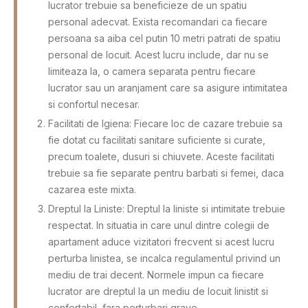
lucrator trebuie sa beneficieze de un spatiu
personal adecvat. Exista recomandari ca fiecare
persoana sa aiba cel putin 10 metri patrati de spatiu
personal de locuit. Acest lucru include, dar nu se
limiteaza la, o camera separata pentru fiecare
lucrator sau un aranjament care sa asigure intimitatea
si confortul necesar.
Facilitati de Igiena: Fiecare loc de cazare trebuie sa
fie dotat cu facilitati sanitare suficiente si curate,
precum toalete, dusuri si chiuvete. Aceste facilitati
trebuie sa fie separate pentru barbati si femei, daca
cazarea este mixta.
Dreptul la Liniste: Dreptul la liniste si intimitate trebuie
respectat. In situatia in care unul dintre colegii de
apartament aduce vizitatori frecvent si acest lucru
perturba linistea, se incalca regulamentul privind un
mediu de trai decent. Normele impun ca fiecare
lucrator are dreptul la un mediu de locuit linistit si
confortabil, fara perturbari grave.