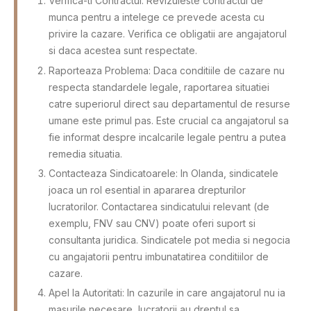
Verifica-ti Contractul: Revizuieste contractul de
munca pentru a intelege ce prevede acesta cu
privire la cazare. Verifica ce obligatii are angajatorul
si daca acestea sunt respectate.
Raporteaza Problema: Daca conditiile de cazare nu
respecta standardele legale, raportarea situatiei
catre superiorul direct sau departamentul de resurse
umane este primul pas. Este crucial ca angajatorul sa
fie informat despre incalcarile legale pentru a putea
remedia situatia.
Contacteaza Sindicatoarele: In Olanda, sindicatele
joaca un rol esential in apararea drepturilor
lucratorilor. Contactarea sindicatului relevant (de
exemplu, FNV sau CNV) poate oferi suport si
consultanta juridica. Sindicatele pot media si negocia
cu angajatorii pentru imbunatatirea conditiilor de
cazare.
Apel la Autoritati: In cazurile in care angajatorul nu ia
masurile necesare, lucratorii au dreptul sa