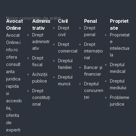
Comentarii Recente
Niciun comentariu de arătat.
Avocat
Adminis
Civil
Penal
Propriet
Online
trativ
ate
Drept
Drept
civil
penal
Drept
Proprietat
Avocat
administr
e
Online.i
Drept
Drept
ativ
intelectua
nfo.ro
comercial
internațio
la
ofera
nal
Drept
Dreptul
consult
fiscal
Dreptul
familiei
Bancar și
medical
anta
financiar
Achiziții
Dreptul
juridica
publice
Dreptul
muncii
Dreptul
rapida
mediului
concuren
Drept
si
ței
constituți
Probleme
accesib
onal
juridice
ila,
oferita
de
experti