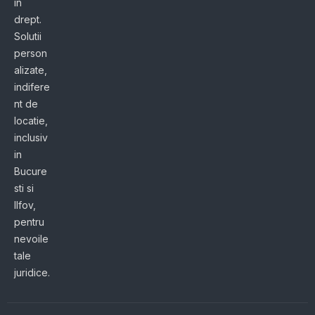
in
drept.
Solutii
person
alizate,
indifere
nt de
locatie,
inclusiv
in
Bucure
sti si
Ilfov,
pentru
nevoile
tale
juridice.