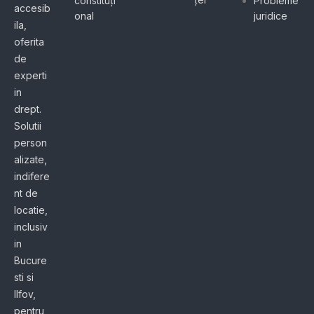
constituți
Probleme
accesib
onal
juridice
ila,
oferita
de
experti
in
drept.
Solutii
person
alizate,
indifere
nt de
locatie,
inclusiv
in
Bucure
sti si
Ilfov,
pentru