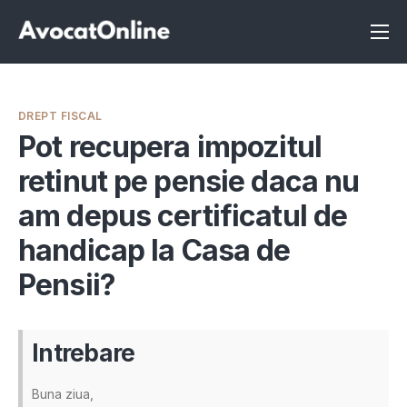
Înscrie-te ca avocat
Info
DREPT FISCAL
Servicii
Pot recupera impozitul
retinut pe pensie daca nu
Despre noi
am depus certificatul de
Programeaza consultanta
handicap la Casa de
Intrebari
Pensii?
Intrebare
Buna ziua,