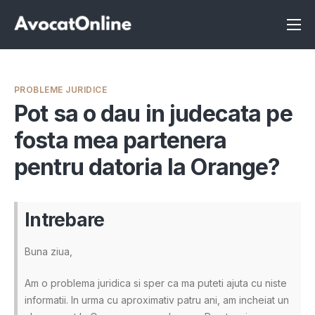
Înscrie-te ca avocat
Info
PROBLEME JURIDICE
Servicii
Pot sa o dau in judecata pe
fosta mea partenera
Despre noi
pentru datoria la Orange?
Programeaza consultanta
Intrebari
Intrebare
Buna ziua,
Am o problema juridica si sper ca ma puteti ajuta cu niste
informatii. In urma cu aproximativ patru ani, am incheiat un