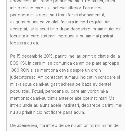
abonament la Orange pe numele meu. Pe atunci, eram
intr-o relatie care s-a incheiat ulterior. Fosta mea
partenera m-a rugat sa-i transfer ei abonamentul,
asigurandu-ma ca va plati factura in mod regulat. Am
acceptat, iar la scurt timp dupa despartire, m-am mutat din
locuinta in care stateam impreuna si nu am mai pastrat
legatura cu ea.
Pe 15 decembrie 2015, parintii mei au primit o citatie de la
EOS KSI, in care mi se comunica ca am de plata aproape
1300 RON si se mentiona ceva despre un ordin
judecatoresc. Am contactat numarul indicat in scrisoare si
mi s-a spus ca mi-au gasit adresa pe baza evidentei
populatiei. Totusi, persoana cu care am vorbit mi-a
mentionat ca mi-au trimis anterior alte opt instiintari. Ma
intreb unde au ajuns acele instiintari, deoarece parintii mei
nu au primit nicio notificare pana acum.
De asemenea, ma intreb de ce nu am primit niciun fel de