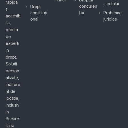
rapida
mediului
concuren
Drept
si
ței
constituți
Probleme
accesib
onal
juridice
ila,
oferita
de
experti
in
drept.
Solutii
person
alizate,
indifere
nt de
locatie,
inclusiv
in
Bucure
sti si