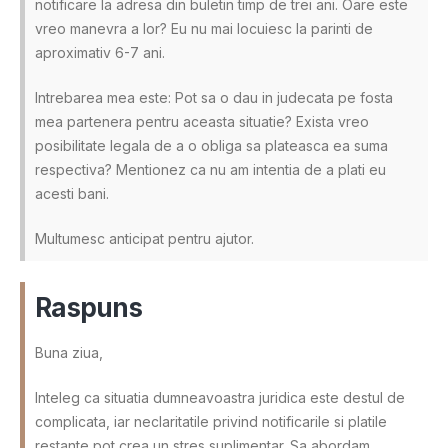
notificare la adresa din buletin timp de trei ani. Oare este
vreo manevra a lor? Eu nu mai locuiesc la parinti de
aproximativ 6-7 ani.
Intrebarea mea este: Pot sa o dau in judecata pe fosta
mea partenera pentru aceasta situatie? Exista vreo
posibilitate legala de a o obliga sa plateasca ea suma
respectiva? Mentionez ca nu am intentia de a plati eu
acesti bani.
Multumesc anticipat pentru ajutor.
Raspuns
Buna ziua,
Inteleg ca situatia dumneavoastra juridica este destul de
complicata, iar neclaritatile privind notificarile si platile
restante pot crea un stres suplimentar. Sa abordam