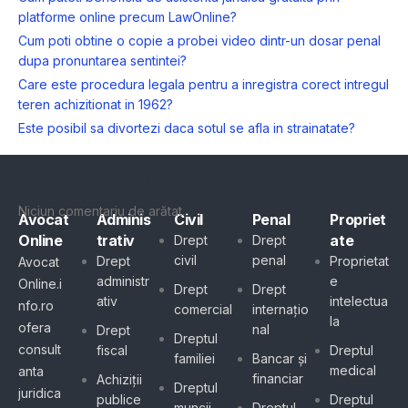
platforme online precum LawOnline?
Cum poti obtine o copie a probei video dintr-un dosar penal
dupa pronuntarea sentintei?
Care este procedura legala pentru a inregistra corect intregul
teren achizitionat in 1962?
Este posibil sa divortezi daca sotul se afla in strainatate?
Comentarii Recente
Niciun comentariu de arătat.
Avocat
Adminis
Civil
Penal
Propriet
Online
trativ
ate
Drept
Drept
civil
penal
Drept
Proprietat
Avocat
administr
e
Online.i
Drept
Drept
ativ
intelectua
nfo.ro
comercial
internațio
la
ofera
nal
Drept
Dreptul
consult
fiscal
Dreptul
familiei
Bancar și
medical
anta
financiar
Achiziții
Dreptul
juridica
publice
Dreptul
muncii
Dreptul