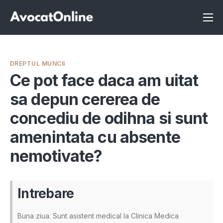
Înscrie-te ca avocat
Info
DREPTUL MUNCII
Servicii
Ce pot face daca am uitat
sa depun cererea de
Despre noi
concediu de odihna si sunt
Programeaza consultanta
amenintata cu absente
Intrebari
nemotivate?
Intrebare
Buna ziua. Sunt asistent medical la Clinica Medica