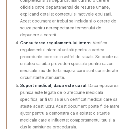
completezi si sa depui cat mai curand o cerere
oficiala catre departamentul de resurse umane,
explicand detaliat contextul si motivele epuizarii.
Acest document ar trebui sa includa si o cerere de
scuza pentru nerespectarea termenului de
depunere a cererii.
Consultarea regulamentului intern
: Verifica
regulamentul intern al unitatii pentru a vedea
procedurile corecte in astfel de situatii. Se poate ca
unitatea sa aiba prevederi speciale pentru cazuri
medicale sau de forta majora care sunt considerate
circumstante atenuante.
Suport medical, daca este cazul
: Daca epuizarea
psihica este legata de o afectiune medicala
specifica, ar fi util sa ai un certificat medical care sa
ateste acest lucru. Acest document poate fi de mare
ajutor pentru a demonstra ca a existat o situatie
medicala care a influentat comportamentul tau si a
dus la omisiunea procedurala.