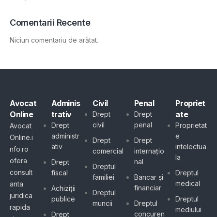
Comentarii Recente
Niciun comentariu de arătat.
Avocat
Adminis
Civil
Penal
Propriet
Online
trativ
ate
Drept
Drept
civil
penal
Drept
Proprietat
Avocat
administr
e
Online.i
Drept
Drept
ativ
intelectua
nfo.ro
comercial
internațio
la
ofera
nal
Drept
Dreptul
consult
fiscal
Dreptul
familiei
Bancar și
medical
anta
financiar
Achiziții
Dreptul
juridica
publice
Dreptul
muncii
Dreptul
rapida
mediului
concuren
Drept