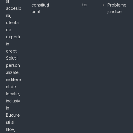
si
ței
constituți
Probleme
accesib
onal
juridice
ila,
oferita
de
experti
in
drept.
Solutii
person
alizate,
indifere
nt de
locatie,
inclusiv
in
Bucure
sti si
Ilfov,