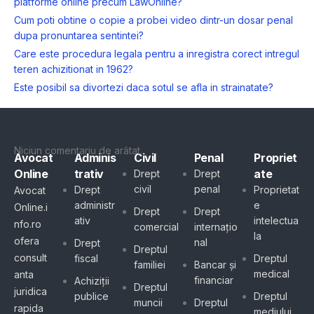
platforme online precum LawOnline?
Cum poti obtine o copie a probei video dintr-un dosar penal
dupa pronuntarea sentintei?
Care este procedura legala pentru a inregistra corect intregul
teren achizitionat in 1962?
Este posibil sa divortezi daca sotul se afla in strainatate?
Comentarii Recente
Niciun comentariu de arătat.
Avocat
Adminis
Civil
Penal
Propriet
Online
trativ
ate
Drept
Drept
civil
penal
Drept
Proprietat
Avocat
administr
e
Online.i
Drept
Drept
ativ
intelectua
nfo.ro
comercial
internațio
la
ofera
nal
Drept
Dreptul
consult
fiscal
Dreptul
familiei
Bancar și
medical
anta
financiar
Achiziții
Dreptul
juridica
publice
Dreptul
muncii
Dreptul
rapida
mediului