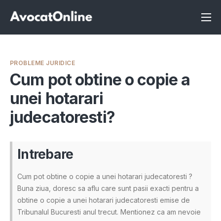
Înscrie-te ca avocat
Info
PROBLEME JURIDICE
Servicii
Cum pot obtine o copie a
unei hotarari
Despre noi
judecatoresti?
Programeaza consultanta
Intrebari
Intrebare
Cum pot obtine o copie a unei hotarari judecatoresti ?
Buna ziua, doresc sa aflu care sunt pasii exacti pentru a
obtine o copie a unei hotarari judecatoresti emise de
Tribunalul Bucuresti anul trecut. Mentionez ca am nevoie