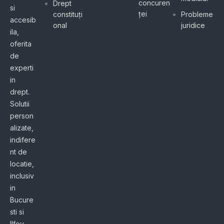
concuren
Drept
si
ței
constituți
Probleme
accesib
onal
juridice
ila,
oferita
de
experti
in
drept.
Solutii
person
alizate,
indifere
nt de
locatie,
inclusiv
in
Bucure
sti si
Ilfov,