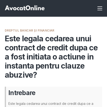
Înscrie-te ca avocat
Info
DREPTUL BANCAR ȘI FINANCIAR
Servicii
Este legala cedarea unui
contract de credit dupa ce
Despre noi
a fost initiata o actiune in
Programeaza consultanta
instanta pentru clauze
Intrebari
abuzive?
Intrebare
Este legala cedarea unui contract de credit dupa ce a