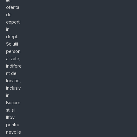
oferita
de
experti
in
drept.
Solutii
person
alizate,
indifere
nt de
locatie,
inclusiv
in
Bucure
sti si
Ilfov,
pentru
nevoile