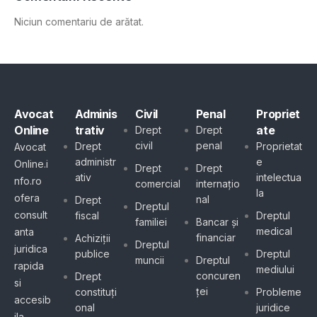
Niciun comentariu de arătat.
Avocat
Adminis
Civil
Penal
Propriet
Online
trativ
ate
Drept
Drept
civil
penal
Drept
Proprietat
Avocat
administr
e
Online.i
Drept
Drept
ativ
intelectua
nfo.ro
comercial
internațio
la
ofera
nal
Drept
Dreptul
consult
fiscal
Dreptul
familiei
Bancar și
medical
anta
financiar
Achiziții
Dreptul
juridica
publice
Dreptul
muncii
Dreptul
rapida
mediului
concuren
Drept
si
ței
constituți
Probleme
accesib
onal
juridice
ila,