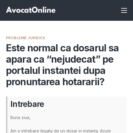
Înscrie-te ca avocat
Info
PROBLEME JURIDICE
Servicii
Este normal ca dosarul sa
apara ca “nejudecat” pe
Despre noi
portalul instantei dupa
Programeaza consultanta
pronuntarea hotararii?
Intrebari
Intrebare
Buna ziua,
Am o intrebare legata de un dosar in instanta. Acum