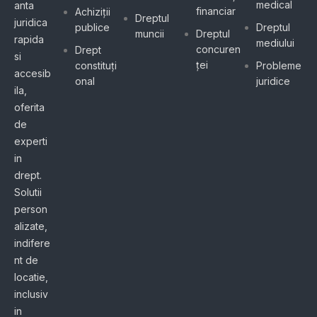
medical
anta
financiar
Achiziții
Dreptul
juridica
publice
Dreptul
muncii
Dreptul
rapida
mediului
concuren
Drept
si
ței
constituți
Probleme
accesib
onal
juridice
ila,
oferita
de
experti
in
drept.
Solutii
person
alizate,
indifere
nt de
locatie,
inclusiv
in