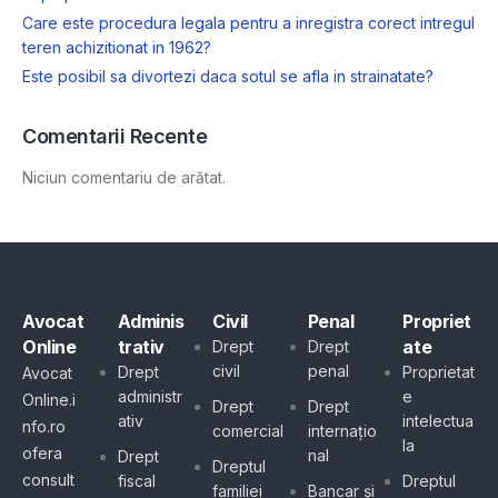
Care este procedura legala pentru a inregistra corect intregul
teren achizitionat in 1962?
Este posibil sa divortezi daca sotul se afla in strainatate?
Comentarii Recente
Niciun comentariu de arătat.
Avocat
Adminis
Civil
Penal
Propriet
Online
trativ
ate
Drept
Drept
civil
penal
Drept
Proprietat
Avocat
administr
e
Online.i
Drept
Drept
ativ
intelectua
nfo.ro
comercial
internațio
la
ofera
nal
Drept
Dreptul
consult
fiscal
Dreptul
familiei
Bancar și