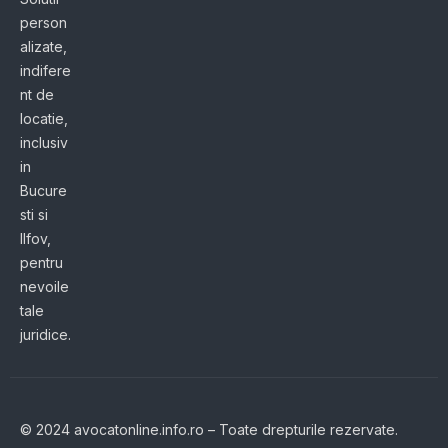
person
alizate,
indifere
nt de
locatie,
inclusiv
in
Bucure
sti si
Ilfov,
pentru
nevoile
tale
juridice.
© 2024 avocatonline.info.ro – Toate drepturile rezervate.