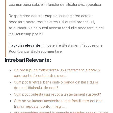
cea mai buna solutie in functie de situatia dvs. specifica.
Respectarea acestor etape si cunoasterea actelor
necesare poate reduce stresul si durata procesului,
asigurandu-va ca puteti accesa fondurile necesare in cel
mai scurt timp posibil.
Tag-uri relevante:
#mostenire #testament #succesiune
#contbancar #actesuplimentare
Intrebari Relevante:
Ce presupune transcrierea unui testament la notar si
care sunt diferentele dintre un…
Cum pot fi retrasi banii dintr-o banca din Italia dupa
decesul titularului de cont?
Cum pot contesta sau revoca un testament suspect?
Cum se va imparti mostenirea unei familii intre cei doi
frati si nepoata, conform legii…
Are concubina dreptul la bunurile parintilor socrului dupa