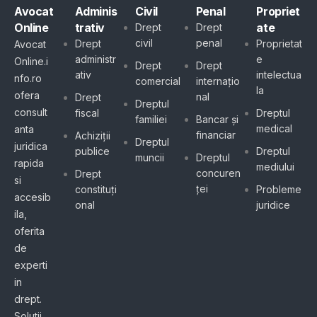
Avocat
Adminis
Civil
Penal
Propriet
Online
trativ
ate
Drept
Drept
civil
penal
Drept
Proprietat
Avocat
administr
e
Online.i
Drept
Drept
ativ
intelectua
nfo.ro
comercial
internațio
la
ofera
nal
Drept
Dreptul
consult
fiscal
Dreptul
familiei
Bancar și
medical
anta
financiar
Achiziții
Dreptul
juridica
publice
Dreptul
muncii
Dreptul
rapida
mediului
concuren
Drept
si
ței
constituți
Probleme
accesib
onal
juridice
ila,
oferita
de
experti
in
drept.
Solutii