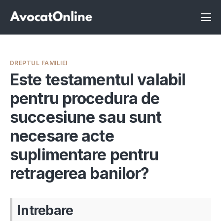
Înscrie-te ca avocat
Info
DREPTUL FAMILIEI
Servicii
Este testamentul valabil
pentru procedura de
Despre noi
succesiune sau sunt
Programeaza consultanta
necesare acte
Intrebari
suplimentare pentru
retragerea banilor?
Intrebare