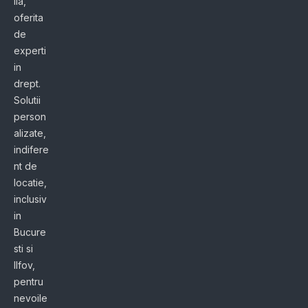
ila,
oferita
de
experti
in
drept.
Solutii
person
alizate,
indifere
nt de
locatie,
inclusiv
in
Bucure
sti si
Ilfov,
pentru
nevoile