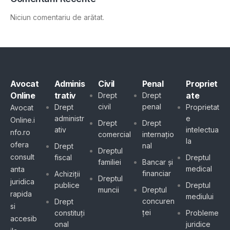
Niciun comentariu de arătat.
Avocat
Adminis
Civil
Penal
Propriet
Online
trativ
ate
Drept
Drept
civil
penal
Drept
Proprietat
Avocat
administr
e
Online.i
Drept
Drept
ativ
intelectua
nfo.ro
comercial
internațio
la
ofera
nal
Drept
Dreptul
consult
fiscal
Dreptul
familiei
Bancar și
medical
anta
financiar
Achiziții
Dreptul
juridica
publice
Dreptul
muncii
Dreptul
rapida
mediului
concuren
Drept
si
ței
constituți
Probleme
accesib
onal
juridice