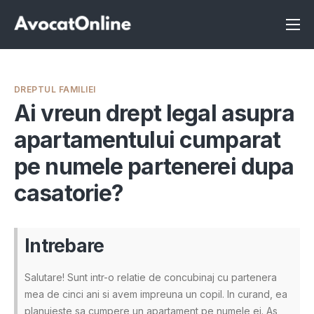
Înscrie-te ca avocat
Info
DREPTUL FAMILIEI
Servicii
Ai vreun drept legal asupra
apartamentului cumparat
Despre noi
pe numele partenerei dupa
Programeaza consultanta
casatorie?
Intrebari
Intrebare
Salutare! Sunt intr-o relatie de concubinaj cu partenera
mea de cinci ani si avem impreuna un copil. In curand, ea
planuieste sa cumpere un apartament pe numele ei. As