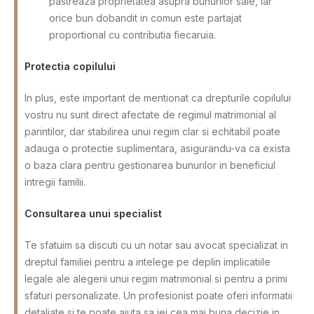
pastreaza proprietatea asupra bunurilor sale, iar
orice bun dobandit in comun este partajat
proportional cu contributia fiecaruia.
Protectia copilului
In plus, este important de mentionat ca drepturile copilului
vostru nu sunt direct afectate de regimul matrimonial al
parintilor, dar stabilirea unui regim clar si echitabil poate
adauga o protectie suplimentara, asigurandu-va ca exista
o baza clara pentru gestionarea bunurilor in beneficiul
intregii familii.
Consultarea unui specialist
Te sfatuim sa discuti cu un notar sau avocat specializat in
dreptul familiei pentru a intelege pe deplin implicatiile
legale ale alegerii unui regim matrimonial si pentru a primi
sfaturi personalizate. Un profesionist poate oferi informatii
detaliate si te poate ajuta sa iei cea mai buna decizie in