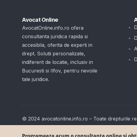
Avocat Online
A
D
AvocatOnline.info.ro ofera
consultanta juridica rapida si
D
accesibila, oferita de experti in
A
drept. Solutii personalizate,
D
indiferent de locatie, inclusiv in
Bucuresti si Ilfov, pentru nevoile
tale juridice.
© 2024 avocatonline.info.ro – Toate drepturile re
Programeaza acum o consultanta online si obtin