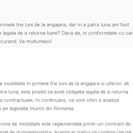
imele trei luni de la angajare, dar in a patra luna am fost
e legala de a returna banii? Daca da, in conformitate cu ca
 curand. Va multumesc!
mobilitate in primele trei luni de la angajare si ulterior ati
tra luna, este posibil sa aveti obligatia legala de a returna
e si contractuale. In continuare, va vom oferi o analiza
 pe legislatia muncii din Romania.
prima de mobilitate este reglementata printr-un contract de
mnat de dumneavoastra. Acesta ar trebui sa contina clauze