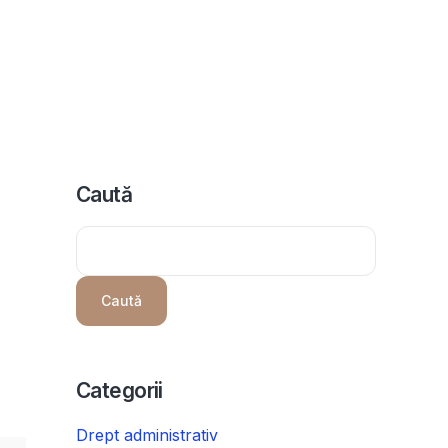
icii
Despre noi
Programeaza consultanta
Intrebari
Caută
Caută
Categorii
Drept administrativ