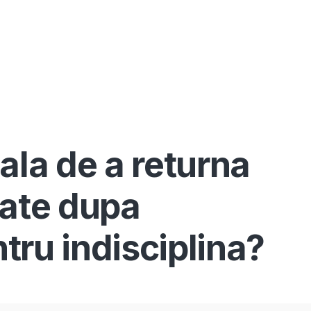
Înscrie-te ca avocat
Info
Serv
ala de a returna
tate dupa
tru indisciplina?