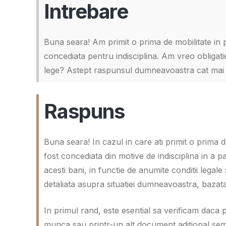
Intrebare
Buna seara! Am primit o prima de mobilitate in pr
concediata pentru indisciplina. Am vreo obligati
lege? Astept raspunsul dumneavoastra cat mai
Raspuns
Buna seara! In cazul in care ati primit o prima de 
fost concediata din motive de indisciplina in a pa
acesti bani, in functie de anumite conditii legal
detaliata asupra situatiei dumneavoastra, bazata
In primul rand, este esential sa verificam daca 
munca sau printr-un alt document aditional se