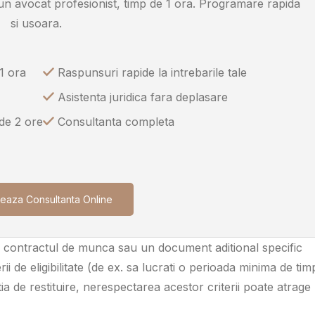
u un avocat profesionist, timp de 1 ora. Programare rapida
si usoara.
1 ora
Raspunsuri rapide la intrebarile tale
Asistenta juridica fara deplasare
 de 2 ore
Consultanta completa
eaza Consultanta Online
a contractul de munca sau un document aditional specific
ii de eligibilitate (de ex. sa lucrati o perioada minima de tim
a de restituire, nerespectarea acestor criterii poate atrage