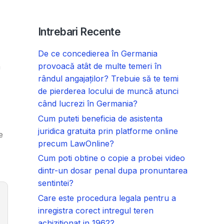
Intrebari Recente
De ce concedierea în Germania
provoacă atât de multe temeri în
a
rândul angajaților? Trebuie să te temi
de pierderea locului de muncă atunci
când lucrezi în Germania?
Cum puteti beneficia de asistenta
juridica gratuita prin platforme online
e
precum LawOnline?
Cum poti obtine o copie a probei video
dintr-un dosar penal dupa pronuntarea
sentintei?
Care este procedura legala pentru a
inregistra corect intregul teren
achizitionat in 1962?