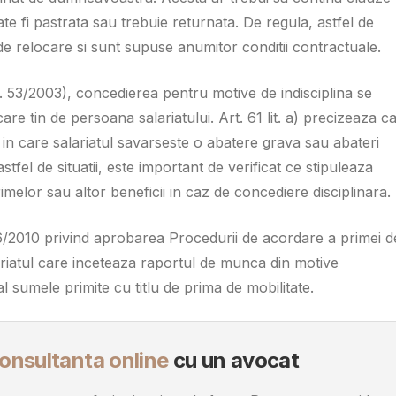
ate fi pastrata sau trebuie returnata. De regula, astfel de
 de relocare si sunt supuse anumitor conditii contractuale.
53/2003), concedierea pentru motive de indisciplina se
re tin de persoana salariatului. Art. 61 lit. a) precizeaza c
in care salariatul savarseste o abatere grava sau abateri
astfel de situatii, este important de verificat ce stipuleaza
melor sau altor beneficii in caz de concediere disciplinara.
6/2010 privind aprobarea Procedurii de acordare a primei d
lariatul care inceteaza raportul de munca din motive
l sumele primite cu titlu de prima de mobilitate.
onsultanta online
cu un avocat