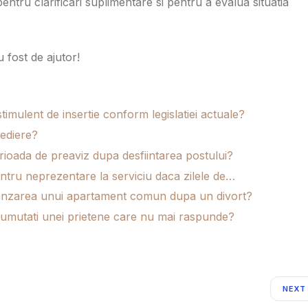
pentru clarificari suplimentare si pentru a evalua situatia
 fost de ajutor!
stimulent de insertie conform legislatiei actuale?
ediere?
rioada de preaviz dupa desfiintarea postului?
ntru neprezentare la serviciu daca zilele de…
vanzarea unui apartament comun dupa un divort?
rumutati unei prietene care nu mai raspunde?
NEXT