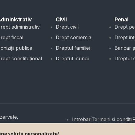
dministrativ
Civil
Penal
rept administrativ
Drept civil
Drept pe
rept fiscal
Drept comercial
Drept int
chiziții publice
Dreptul familiei
Bancar și
rept constituțional
Dreptul muncii
Dreptul 
zervate.
Intrebari
Termeni si conditii
P
e solutii personalizate!