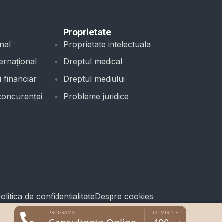
Proprietate
nal
Proprietate intelectuala
ernațional
Dreptul medical
 financiar
Dreptul mediului
concurenței
Probleme juridice
olitica de confidentialitate
Despre cookies
PROGRAMATI
60 MINUTE