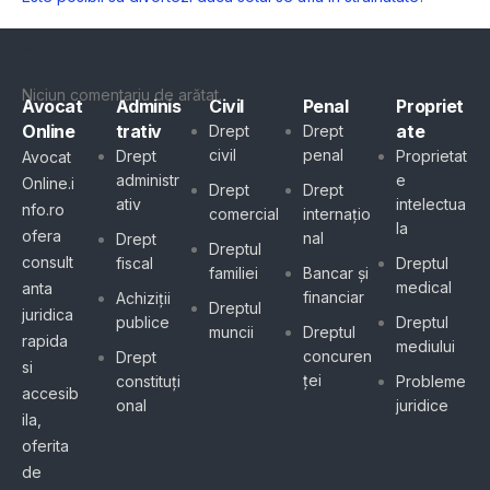
Comentarii Recente
Niciun comentariu de arătat.
Avocat
Adminis
Civil
Penal
Propriet
Online
trativ
ate
Drept
Drept
civil
penal
Drept
Proprietat
Avocat
administr
e
Online.i
Drept
Drept
ativ
intelectua
nfo.ro
comercial
internațio
la
ofera
nal
Drept
Dreptul
consult
fiscal
Dreptul
familiei
Bancar și
medical
anta
financiar
Achiziții
Dreptul
juridica
publice
Dreptul
muncii
Dreptul
rapida
mediului
concuren
Drept
si
ței
constituți
Probleme
accesib
onal
juridice
ila,
oferita
de