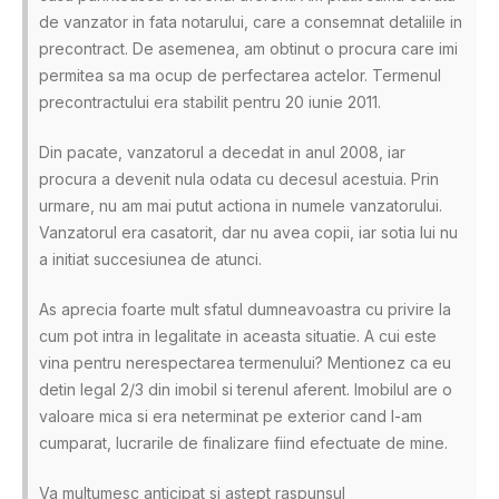
de vanzator in fata notarului, care a consemnat detaliile in
precontract. De asemenea, am obtinut o procura care imi
permitea sa ma ocup de perfectarea actelor. Termenul
precontractului era stabilit pentru 20 iunie 2011.
Din pacate, vanzatorul a decedat in anul 2008, iar
procura a devenit nula odata cu decesul acestuia. Prin
urmare, nu am mai putut actiona in numele vanzatorului.
Vanzatorul era casatorit, dar nu avea copii, iar sotia lui nu
a initiat succesiunea de atunci.
As aprecia foarte mult sfatul dumneavoastra cu privire la
cum pot intra in legalitate in aceasta situatie. A cui este
vina pentru nerespectarea termenului? Mentionez ca eu
detin legal 2/3 din imobil si terenul aferent. Imobilul are o
valoare mica si era neterminat pe exterior cand l-am
cumparat, lucrarile de finalizare fiind efectuate de mine.
Va multumesc anticipat si astept raspunsul