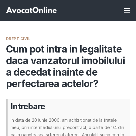
Înscrie-te ca avocat
Info
DREPT CIVIL
Servicii
Cum pot intra in legalitate
daca vanzatorul imobilului
Despre noi
a decedat inainte de
Programeaza consultanta
perfectarea actelor?
Intrebari
Intrebare
In data de 20 iunie 2006, am achizitionat de la fratele
meu, prin intermediul unui precontract, o parte de 1/4 din
casa parinteasca si terenul aferent. Am platit suma ceruta