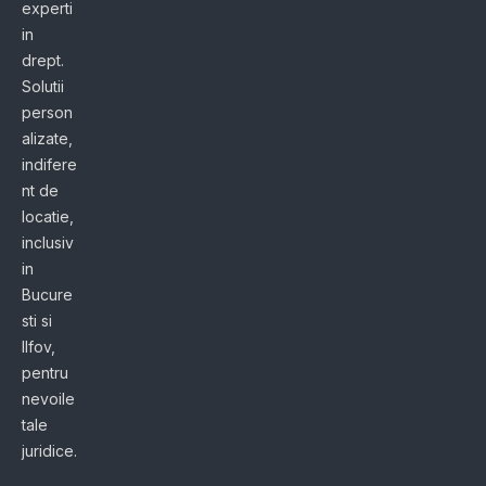
experti
in
drept.
Solutii
person
alizate,
indifere
nt de
locatie,
inclusiv
in
Bucure
sti si
Ilfov,
pentru
nevoile
tale
juridice.