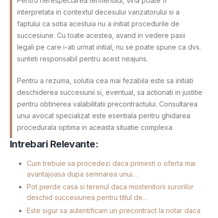
Pentru nerespectarea termenului, vina poate fi
interpretata in contextul decesului vanzatorului si a
faptului ca sotia acestuia nu a initiat procedurile de
succesiune. Cu toate acestea, avand in vedere pasii
legali pe care i-ati urmat initial, nu se poate spune ca dvs.
sunteti responsabil pentru acest neajuns.
Pentru a rezuma, solutia cea mai fezabila este sa initiati
deschiderea succesiunii si, eventual, sa actionati in justitie
pentru obtinerea valabilitatii precontractului. Consultarea
unui avocat specializat este esentiala pentru ghidarea
procedurala optima in aceasta situatie complexa.
Intrebari Relevante:
Cum trebuie sa procedezi daca primesti o oferta mai
avantajoasa dupa semnarea unui…
Pot pierde casa si terenul daca mostenitorii surorilor
deschid succesiunea pentru titlul de…
Este sigur sa autentificam un precontract la notar daca