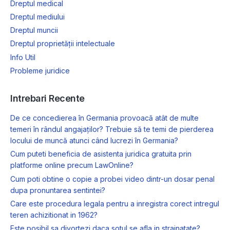
Dreptul medical
Dreptul mediului
Dreptul muncii
Dreptul proprietății intelectuale
Info Util
Probleme juridice
Intrebari Recente
De ce concedierea în Germania provoacă atât de multe
temeri în rândul angajaților? Trebuie să te temi de pierderea
locului de muncă atunci când lucrezi în Germania?
Cum puteti beneficia de asistenta juridica gratuita prin
platforme online precum LawOnline?
Cum poti obtine o copie a probei video dintr-un dosar penal
dupa pronuntarea sentintei?
Care este procedura legala pentru a inregistra corect intregul
teren achizitionat in 1962?
Este posibil sa divortezi daca sotul se afla in strainatate?