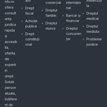
ativ
intelectua
nfo.ro
comercial
internațio
la
ofera
nal
Drept
Dreptul
consult
fiscal
Dreptul
familiei
Bancar și
medical
anta
financiar
Achiziții
Dreptul
juridica
publice
Dreptul
muncii
Dreptul
rapida
mediului
concuren
Drept
si
ței
constituți
Probleme
accesib
onal
juridice
ila,
oferita
de
experti
in
drept.
Solutii
person
alizate,
indifere
nt de