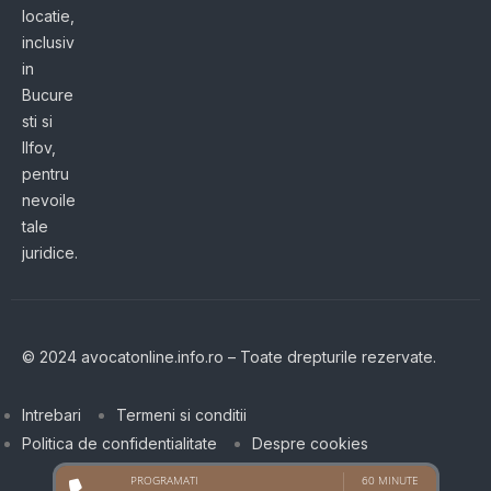
locatie,
inclusiv
in
Bucure
sti si
Ilfov,
pentru
nevoile
tale
juridice.
© 2024 avocatonline.info.ro – Toate drepturile rezervate.
Intrebari
Termeni si conditii
Politica de confidentialitate
Despre cookies
PROGRAMATI
60 MINUTE