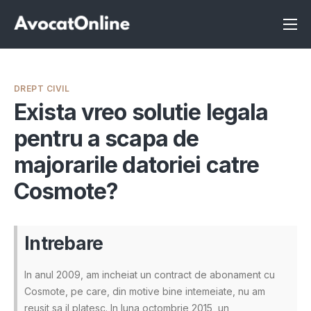
Înscrie-te ca avocat
Info
DREPT CIVIL
Servicii
Exista vreo solutie legala
pentru a scapa de
Despre noi
majorarile datoriei catre
Programeaza consultanta
Cosmote?
Intrebari
Intrebare
In anul 2009, am incheiat un contract de abonament cu
Cosmote, pe care, din motive bine intemeiate, nu am
reusit sa il platesc. In luna octombrie 2015, un